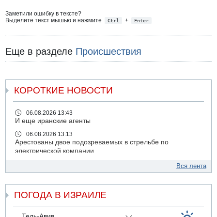
Заметили ошибку в тексте?
Выделите текст мышью и нажмите
+
Ctrl
Enter
Еще в разделе
Происшествия
КОРОТКИЕ НОВОСТИ
06.08.2026 13:43
И еще иранские агенты
06.08.2026 13:13
Арестованы двое подозреваемых в стрельбе по
электрической компании
06.08.2026 13:07
Вся лента
Возле Кирьят-Арбы пожар на местности
06.08.2026 12:06
ПОГОДА В ИЗРАИЛЕ
США не будут давить на Израиль в вопросе Ливана
06.08.2026 11:41
Трое подростков ограбили сексшоп в Холоне
Тель-Авив