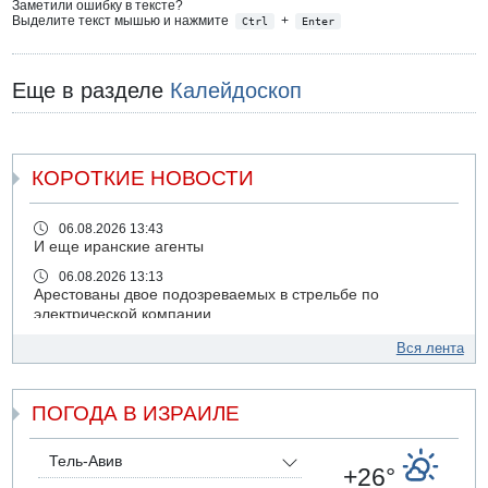
Заметили ошибку в тексте?
Выделите текст мышью и нажмите
+
Ctrl
Enter
Еще в разделе
Калейдоскоп
КОРОТКИЕ НОВОСТИ
06.08.2026 13:43
И еще иранские агенты
06.08.2026 13:13
Арестованы двое подозреваемых в стрельбе по
электрической компании
06.08.2026 13:07
Вся лента
Возле Кирьят-Арбы пожар на местности
06.08.2026 12:06
ПОГОДА В ИЗРАИЛЕ
США не будут давить на Израиль в вопросе Ливана
06.08.2026 11:41
Трое подростков ограбили сексшоп в Холоне
Тель-Авив
+26°