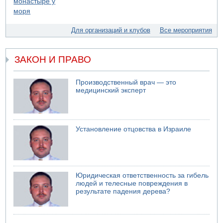
Шоссе 6 и участок шоссе 1 в восточном направлении в
районе Бейт-Шемеша вновь открыты для движения
04.08.2026 18:17
Для организаций и клубов
Все мероприятия
75-летний мужчина получил тяжелые ножевые ранения
в результате нападения на улице Левински в Тель-
Авиве
ЗАКОН И ПРАВО
04.08.2026 13:48
Американцы за пять месяцев израсходовали почти все
запасы ракет
Производственный врач — это
медицинский эксперт
04.08.2026 13:12
Ракетная атака на судно вблизи Омана
04.08.2026 12:29
Малыш обварился супом в Бней-Браке
Установление отцовства в Израиле
Юридическая ответственность за гибель
людей и телесные повреждения в
результате падения дерева?