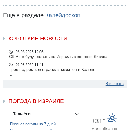
Еще в разделе
Калейдоскоп
КОРОТКИЕ НОВОСТИ
06.08.2026 12:06
США не будут давить на Израиль в вопросе Ливана
06.08.2026 11:41
Трое подростков ограбили сексшоп в Холоне
06.08.2026 08:45
Взрыв в Северном Тель-Авиве
Вся лента
06.08.2026 08:11
Украинская атака на российский НПЗ
ПОГОДА В ИЗРАИЛЕ
05.08.2026 18:30
Израиль провел испытания системы противоракетной
обороны "Хец"
Тель-Авив
+31°
05.08.2026 18:28
Прогноз погоды на 7 дней
МАДА призывает израильтян срочно сдавать кровь
малооблачно