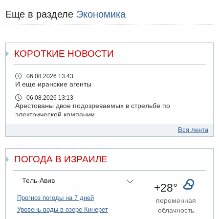
Еще в разделе
Экономика
КОРОТКИЕ НОВОСТИ
06.08.2026 13:43
И еще иранские агенты
06.08.2026 13:13
Арестованы двое подозреваемых в стрельбе по
электрической компании
06.08.2026 13:07
Вся лента
Возле Кирьят-Арбы пожар на местности
06.08.2026 12:06
ПОГОДА В ИЗРАИЛЕ
США не будут давить на Израиль в вопросе Ливана
06.08.2026 11:41
Трое подростков ограбили сексшоп в Холоне
Тель-Авив
+28°
06.08.2026 08:45
Прогноз погоды на 7 дней
переменная
Взрыв в Северном Тель-Авиве
Уровень воды в озере Кинерет
облачность
06.08.2026 08:11