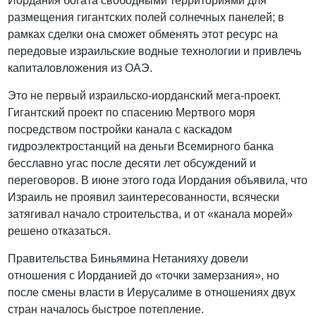
Иордания богата свободными территориями для
размещения гигантских полей солнечных панелей; в
рамках сделки она сможет обменять этот ресурс на
передовые израильские водные технологии и привлечь
капиталовложения из ОАЭ.
Это не первый израильско-иорданский мега-проект.
Гигантский проект по спасению Мертвого моря
посредством постройки канала с каскадом
гидроэлектростанций на деньги Всемирного банка
бесславно угас после десяти лет обсуждений и
переговоров. В июне этого года Иордания объявила, что
Израиль не проявил заинтересованности, всячески
затягивал начало строительства, и от «канала морей»
решено отказаться.
Правительства Биньямина Нетанияху довели
отношения с Иорданией до «точки замерзания», но
после смены власти в Иерусалиме в отношениях двух
стран началось быстрое потепление.