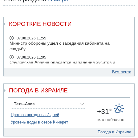
КОРОТКИЕ НОВОСТИ
07.08.2026 11:55
Министр обороны ушел с заседания кабинета на
свадьбу
07.08.2026 11:05
Саудовская Аравия опасается нападения хуситов и
иракских ополченцев
Вся лента
07.08.2026 08:29
В Бат-Яме утонул мужчина
ПОГОДА В ИЗРАИЛЕ
07.08.2026 08:29
Стрельба в школе Таиланда
07.08.2026 06:47
Тель-Авив
Недалеко от Бейт-Шемеша погиб велосипедист
+31°
Прогноз погоды на 7 дней
07.08.2026 06:24
малооблачно
Уровень воды в озере Кинерет
Саудовская Аравия сообщает о нападении хуситов
06.08.2026 13:43
Погода в Израиле
И еще иранские агенты