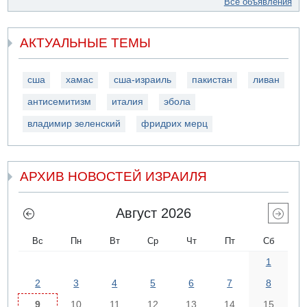
Все объявления
АКТУАЛЬНЫЕ ТЕМЫ
сша
хамас
сша-израиль
пакистан
ливан
антисемитизм
италия
эбола
владимир зеленский
фридрих мерц
АРХИВ НОВОСТЕЙ ИЗРАИЛЯ
Август 2026
Вс
Пн
Вт
Ср
Чт
Пт
Сб
1
2
3
4
5
6
7
8
9
10
11
12
13
14
15