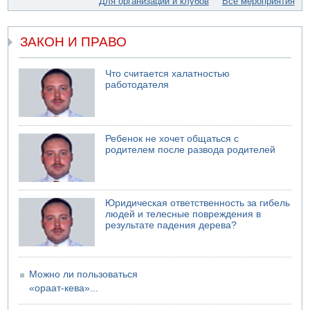
Для организаций и клубов
Все мероприятия
свадьбу
07.08.2026 11:05
Саудовская Аравия опасается нападения хуситов и
ЗАКОН И ПРАВО
иракских ополченцев
07.08.2026 08:29
Что считается халатностью
В Бат-Яме утонул мужчина
работодателя
07.08.2026 08:29
Стрельба в школе Таиланда
Ребенок не хочет общаться с
родителем после развода родителей
Юридическая ответственность за гибель
людей и телесные повреждения в
результате падения дерева?
Можно ли пользоваться
«ораат-кева»...