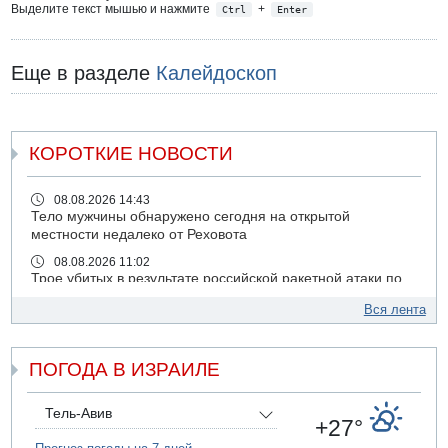
Выделите текст мышью и нажмите
+
Ctrl
Enter
Еще в разделе
Калейдоскоп
КОРОТКИЕ НОВОСТИ
08.08.2026 14:43
Тело мужчины обнаружено сегодня на открытой
местности недалеко от Реховота
08.08.2026 11:02
Трое убитых в результате российской ракетной атаки по
Киеву
Вся лента
07.08.2026 20:43
Поножовщина в Тайбе: 3 мужчин серьезно ранены
ПОГОДА В ИЗРАИЛЕ
07.08.2026 20:41
Ynet: "Хизбалла" запустила БПЛА со взрывчаткой по
силам ЦАХАЛ
Тель-Авив
+27°
07.08.2026 19:16
ДТП в Ашдоде: тяжело ранены двое маленьких детей