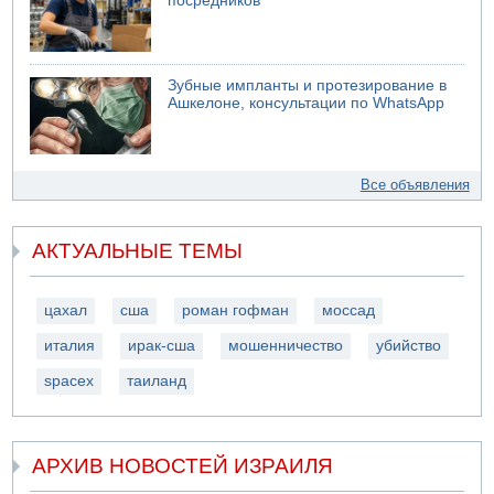
посредников
Зубные импланты и протезирование в
Ашкелоне, консультации по WhatsApp
Все объявления
АКТУАЛЬНЫЕ ТЕМЫ
цахал
сша
роман гофман
моссад
италия
ирак-сша
мошенничество
убийство
spacex
таиланд
АРХИВ НОВОСТЕЙ ИЗРАИЛЯ