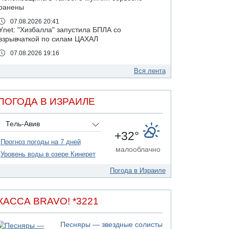
ранены
07.08.2026 20:41
Ynet: "Хизбалла" запустила БПЛА со
взрывчаткой по силам ЦАХАЛ
07.08.2026 19:16
ДТП в Ашдоде: тяжело ранены двое
маленьких детей
Вся лента
07.08.2026 19:14
Скончался водитель, врезавшийся в стену в
ПОГОДА В ИЗРАИЛЕ
Иерусалиме
07.08.2026 17:57
Тель-Авив
Подозреваемый в домогательствах в хостеле
+32°
- Гильбоа Дахан
Прогноз погоды на 7 дней
07.08.2026 17:55
малооблачно
Уровень воды в озере Кинерет
Обнародовано имя полицейского,
подозреваемого в коррупционных
Погода в Израиле
отношениях с Йоавом Элиаси
07.08.2026 17:51
БАГАЦ отказался заморозить лишение
КАССА BRAVO! *3221
налоговых льгот для уклонистов-харедим
07.08.2026 17:48
Песняры — звездные солисты