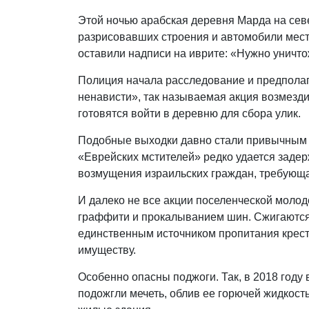
Этой ночью арабская деревня Марда на се
разрисовавших строения и автомобили мест
оставили надписи на иврите: «Нужно уничтож
Полиция начала расследование и предполага
ненависти», так называемая акция возмезд
готовятся войти в деревню для сбора улик.
Подобные выходки давно стали привычным 
«Еврейских мстителей» редко удается задер
возмущения израильских граждан, требующа
И далеко не все акции поселенческой моло
граффити и прокалыванием шин. Сжигаются
единственным источником пропитания кресть
имуществу.
Особенно опасны поджоги. Так, в 2018 год
подожгли мечеть, облив ее горючей жидкость