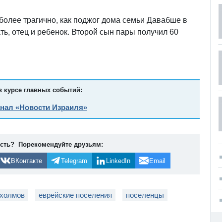
более трагично, как поджог дома семьи Давабше в
ать, отец и ребенок. Второй сын пары получил 60
в курсе главных событий:
анал «Новости Израиля»
ость? Порекомендуйте друзьям:
ВКонтакте
Telegram
LinkedIn
Email
 холмов
еврейские поселения
поселенцы