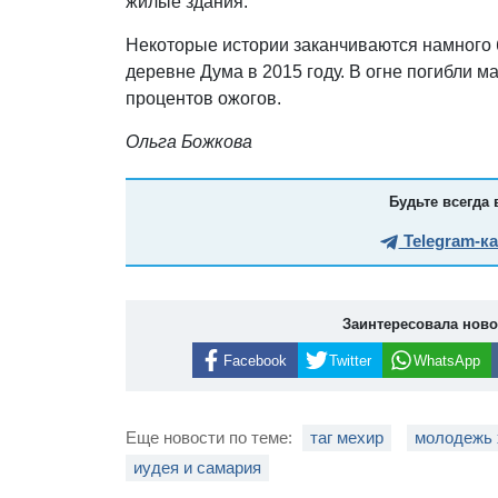
жилые здания.
Некоторые истории заканчиваются намного 
деревне Дума в 2015 году. В огне погибли м
процентов ожогов.
Ольга Божкова
Будьте всегда 
Telegram-к
Заинтересовала нов
Facebook
Twitter
WhatsApp
Еще новости по теме:
таг мехир
молодежь
иудея и самария