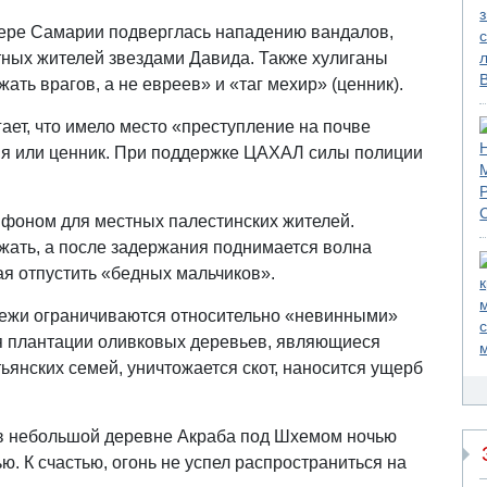
вере Самарии подверглась нападению вандалов,
ных жителей звездами Давида. Также хулиганы
ать врагов, а не евреев» и «таг мехир» (ценник).
ет, что имело место «преступление на почве
ия или ценник. При поддержке ЦАХАЛ силы полиции
фоном для местных палестинских жителей.
жать, а после задержания поднимается волна
я отпустить «бедных мальчиков».
дежи ограничиваются относительно «невинными»
 плантации оливковых деревьев, являющиеся
янских семей, уничтожается скот, наносится ущерб
у в небольшой деревне Акраба под Шхемом ночью
ю. К счастью, огонь не успел распространиться на