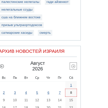
палестинские нелегалы
гади айзенкот
нелегальные ссуды
сша на ближнем востоке
призыв ультраортодоксов
сатмарские хасиды
смерть
АРХИВ НОВОСТЕЙ ИЗРАИЛЯ
Август
2026
Вс
Пн
Вт
Ср
Чт
Пт
Сб
1
2
3
4
5
6
7
8
9
10
11
12
13
14
15
16
17
18
19
20
21
22