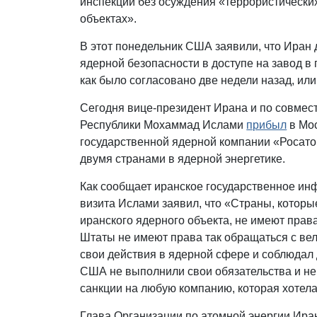
инспекций без осуждения «террористических
объектах».
В этот понедельник США заявили, что Иран
ядерной безопасности в доступе на завод в
как было согласовано две недели назад, ил
Сегодня вице-президент Ирана и по совмест
Республики Мохаммад Ислами
прибыл
в Мос
государственной ядерной компании «Росатом
двумя странами в ядерной энергетике.
Как сообщает иранское государственное и
визита Ислами заявил, что «Страны, которы
иранского ядерного объекта, не имеют прав
Штаты не имеют права так обращаться с ве
свои действия в ядерной сфере и соблюдал 
США не выполнили свои обязательства и не
санкции на любую компанию, которая хотела
Глава Организации по атомной энергии Ира