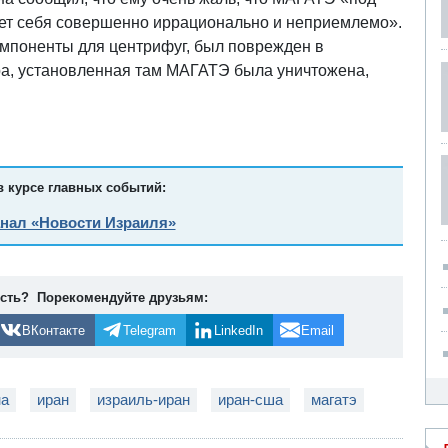
ет себя совершенно иррационально и неприемлемо».
омпоненты для центрифуг, был поврежден в
ера, установленная там МАГАТЭ была уничтожена,
в курсе главных событий:
анал «Новости Израиля»
ость? Порекомендуйте друзьям:
ВКонтакте
Telegram
LinkedIn
Email
на
иран
израиль-иран
иран-сша
магатэ