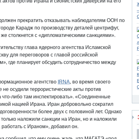
 актов против Ирана и сионистских диверсий на его
 должен прекратить отказывать наблюдателям ООН по
 городе Карадж по производству деталей центрифуг,
и же столкнется с «дипломатическими санкциями».
ительству глава ядерного агентства Исламской
кву для переговоров с главой российской
», где планирует обсудить сотрудничество между
нформационное агентство
IRNA
, во время своего
е не осудили террористические акты против
а что-либо там инспектировать». «Соединенные
ликой нацией Ирана. Иран добровольно сократил
договоренности более двух с половиной лет. Однако
 только наложили санкции на Иран, но и наложили
 работать с Ираном», добавил он.
на сообщил, что ему очень жаль, что МАГАТЭ «под