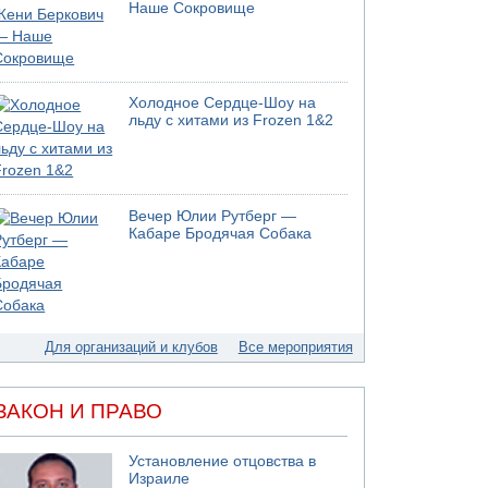
05.08.2026 13:32
Наше Сокровище
В России горят новые склады
05.08.2026 10:19
Хуситы сообщают об атаке по Саудовскому
танкеру
Холодное Сердце-Шоу на
05.08.2026 10:16
льду с хитами из Frozen 1&2
Левые активисты пытались ворваться в офис
"Религиозного сионизма"
05.08.2026 06:42
В Дубае поднимается дым над портом
Вечер Юлии Рутберг —
05.08.2026 06:41
Кабаре Бродячая Собака
Еще один меморандум для Ирана
Для организаций и клубов
Все мероприятия
ЗАКОН И ПРАВО
Установление отцовства в
Израиле