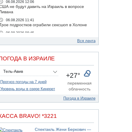
06.08.2026 12:06
США не будут давить на Израиль в вопросе
Ливана
06.08.2026 11:41
Трое подростков ограбили сексшоп в Холоне
06.08.2026 08:45
Взрыв в Северном Тель-Авиве
Вся лента
06.08.2026 08:11
Украинская атака на российский НПЗ
ПОГОДА В ИЗРАИЛЕ
05.08.2026 18:30
Израиль провел испытания системы
противоракетной обороны "Хец"
Тель-Авив
+27°
05.08.2026 18:28
Прогноз погоды на 7 дней
МАДА призывает израильтян срочно сдавать
переменная
кровь
Уровень воды в озере Кинерет
облачность
05.08.2026 17:00
Погода в Израиле
Бывший посол Израиля в ООН Гилад Эрдан
объявит в четверг о создании новой
политической партии
КАССА BRAVO! *3221
05.08.2026 13:49
На севере Израиля на берег выбросило тело
Спектакль Жени Беркович —