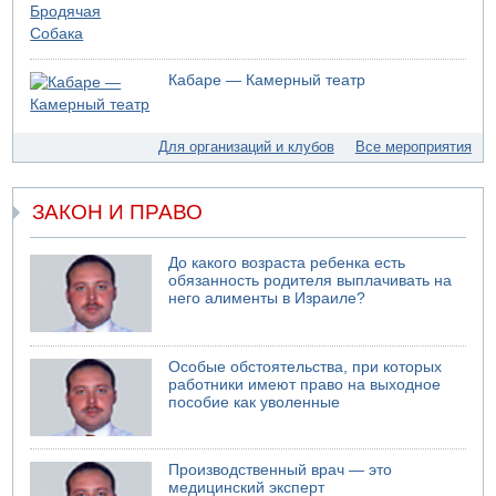
МАДА призывает израильтян срочно сдавать кровь
05.08.2026 17:00
Бывший посол Израиля в ООН Гилад Эрдан объявит в
Кабаре — Камерный театр
четверг о создании новой политической партии
05.08.2026 13:49
На севере Израиля на берег выбросило тело
Для организаций и клубов
Все мероприятия
05.08.2026 13:32
В России горят новые склады
ЗАКОН И ПРАВО
05.08.2026 10:19
Хуситы сообщают об атаке по Саудовскому танкеру
05.08.2026 10:16
До какого возраста ребенка есть
Левые активисты пытались ворваться в офис
обязанность родителя выплачивать на
него алименты в Израиле?
"Религиозного сионизма"
Особые обстоятельства, при которых
работники имеют право на выходное
пособие как уволенные
Производственный врач — это
медицинский эксперт