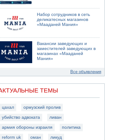
Набор сотрудников в сеть
деликатесных магазинов
«Мааданей Мания»
Вакансии заведующих и
заместителей заведующих в
магазинах «Мааданей
Мания»
Все объявления
АКТУАЛЬНЫЕ ТЕМЫ
цахал
ормузский пролив
убийство адвоката
ливан
армия обороны израиля
политика
reform uk
оман
ликуд