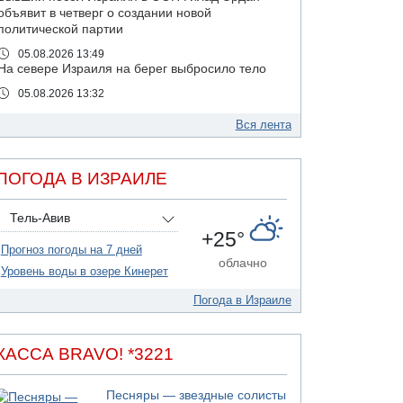
объявит в четверг о создании новой
политической партии
05.08.2026 13:49
На севере Израиля на берег выбросило тело
05.08.2026 13:32
В России горят новые склады
Вся лента
05.08.2026 10:19
Хуситы сообщают об атаке по Саудовскому
танкеру
ПОГОДА В ИЗРАИЛЕ
05.08.2026 10:16
Левые активисты пытались ворваться в офис
Тель-Авив
"Религиозного сионизма"
+25°
05.08.2026 06:42
Прогноз погоды на 7 дней
В Дубае поднимается дым над портом
облачно
Уровень воды в озере Кинерет
05.08.2026 06:41
Еще один меморандум для Ирана
Погода в Израиле
04.08.2026 20:31
Минздрав и Министерство экологии
КАССА BRAVO! *3221
сообщили о необычно высоком уровне
загрязнения воды в девяти реках и ручьях на
севере страны
Песняры — звездные солисты