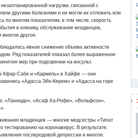
 незапланированной нагрузки, связанной с
олели другими болезнями и не могли их отложить или
ь по многим показателям, в том числе, скорость
бытия в клинику, обслуживание младенцев,
 многое другое.
аблюдалось явное снижение объема активности
одом. Ряд показателей показал более выраженное
ринятия мер при подозрении на инсульт.
в Кфар-Сабе и «Кармель» в Хайфе — они
равились «Адасса Эйн-Керем» и «Адасса на горе
е, «Ланиадо», «Асаф Ха-Рофе», «Вольфсон»,
».
уживания младенцев — многие медсестры «Типат
 тестированию на коронавирус. В результате,
выявления послеродовой депрессии и многое.