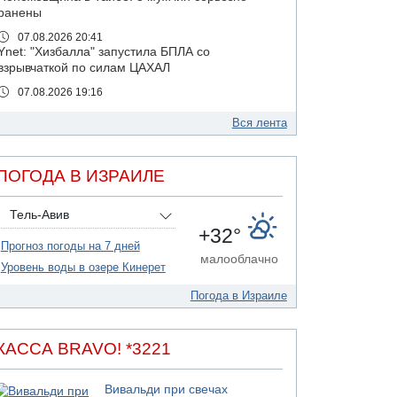
ранены
07.08.2026 20:41
Ynet: "Хизбалла" запустила БПЛА со
взрывчаткой по силам ЦАХАЛ
07.08.2026 19:16
ДТП в Ашдоде: тяжело ранены двое
маленьких детей
Вся лента
07.08.2026 19:14
Скончался водитель, врезавшийся в стену в
ПОГОДА В ИЗРАИЛЕ
Иерусалиме
07.08.2026 17:57
Тель-Авив
Подозреваемый в домогательствах в хостеле
+32°
- Гильбоа Дахан
Прогноз погоды на 7 дней
07.08.2026 17:55
малооблачно
Уровень воды в озере Кинерет
Обнародовано имя полицейского,
подозреваемого в коррупционных
Погода в Израиле
отношениях с Йоавом Элиаси
07.08.2026 17:51
БАГАЦ отказался заморозить лишение
КАССА BRAVO! *3221
налоговых льгот для уклонистов-харедим
07.08.2026 17:48
Вивальди при свечах