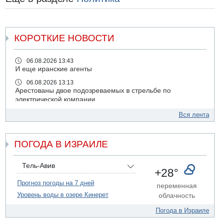
КОРОТКИЕ НОВОСТИ
06.08.2026 13:43
И еще иранские агенты
06.08.2026 13:13
Арестованы двое подозреваемых в стрельбе по
электрической компании
06.08.2026 13:07
Вся лента
Возле Кирьят-Арбы пожар на местности
06.08.2026 12:06
ПОГОДА В ИЗРАИЛЕ
США не будут давить на Израиль в вопросе Ливана
06.08.2026 11:41
Трое подростков ограбили сексшоп в Холоне
Тель-Авив
+28°
06.08.2026 08:45
Прогноз погоды на 7 дней
переменная
Взрыв в Северном Тель-Авиве
Уровень воды в озере Кинерет
облачность
06.08.2026 08:11
Украинская атака на российский НПЗ
Погода в Израиле