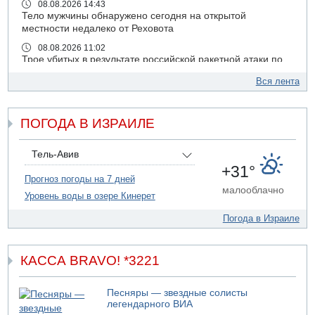
08.08.2026 14:43
Тело мужчины обнаружено сегодня на открытой
местности недалеко от Реховота
08.08.2026 11:02
Трое убитых в результате российской ракетной атаки по
Киеву
Вся лента
07.08.2026 20:43
Поножовщина в Тайбе: 3 мужчин серьезно ранены
ПОГОДА В ИЗРАИЛЕ
07.08.2026 20:41
Ynet: "Хизбалла" запустила БПЛА со взрывчаткой по
силам ЦАХАЛ
Тель-Авив
07.08.2026 19:16
+31°
ДТП в Ашдоде: тяжело ранены двое маленьких детей
Прогноз погоды на 7 дней
малооблачно
Уровень воды в озере Кинерет
07.08.2026 19:14
Скончался водитель, врезавшийся в стену в
Погода в Израиле
Иерусалиме
07.08.2026 17:57
Подозреваемый в домогательствах в хостеле - Гильбоа
КАССА BRAVO! *3221
Дахан
07.08.2026 17:55
Песняры — звездные солисты
Обнародовано имя полицейского, подозреваемого в
легендарного ВИА
коррупционных отношениях с Йоавом Элиаси