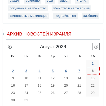
цахал
убийство
сша
ливан
италия
покушение на убийство
убийство в иерусалиме
финансовые махинации
гади айзенкот
хизбалла
АРХИВ НОВОСТЕЙ ИЗРАИЛЯ
Август 2026
Вс
Пн
Вт
Ср
Чт
Пт
Сб
1
2
3
4
5
6
7
8
9
10
11
12
13
14
15
16
17
18
19
20
21
22
23
24
25
26
27
28
29
30
31