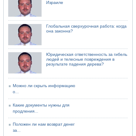
Израиле
Недалеко от Бейт-Шемеша погиб велосипедист
07.08.2026 06:24
Саудовская Аравия сообщает о нападении хуситов
Глобальная сверхурочная работа: когда
она законна?
Юридическая ответственность за гибель
людей и телесные повреждения в
результате падения дерева?
Можно ли скрыть информацию
о...
Какие документы нужны для
продления...
Положен ли нам возврат денег
за...