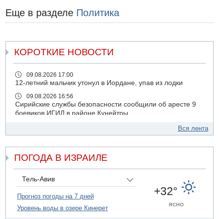
Еще в разделе
Политика
КОРОТКИЕ НОВОСТИ
09.08.2026 17:00
12-летний мальчик утонул в Иордане, упав из лодки
09.08.2026 16:56
Сирийские службы безопасности сообщили об аресте 9
боевиков ИГИЛ в районе Кунейтры
09.08.2026 16:53
Вся лента
Прогноз погоды: с понедельника усиление жары в
удаленных от моря районах Израиля
ПОГОДА В ИЗРАИЛЕ
09.08.2026 15:49
Хуситы сообщили об ударе дроном по саудовскому НПЗ
компании Aramco
Тель-Авив
09.08.2026 14:43
+32°
Умер пятилетний ребенок, забытый в закрытой машине
Прогноз погоды на 7 дней
ясно
в Лоде
Уровень воды в озере Кинерет
09.08.2026 13:54