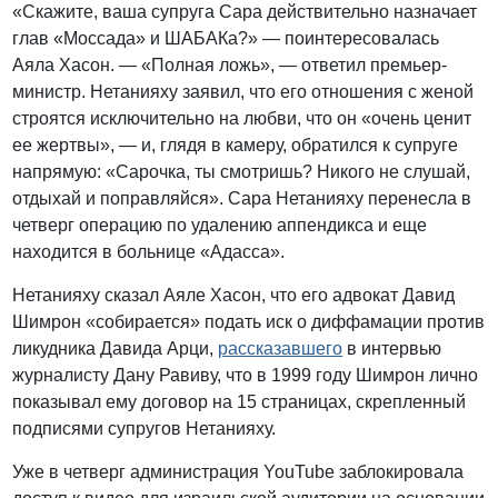
«Скажите, ваша супруга Сара действительно назначает
глав «Моссада» и ШАБАКа?» — поинтересовалась
Аяла Хасон. — «Полная ложь», — ответил премьер-
министр. Нетанияху заявил, что его отношения с женой
строятся исключительно на любви, что он «очень ценит
ее жертвы», — и, глядя в камеру, обратился к супруге
напрямую: «Сарочка, ты смотришь? Никого не слушай,
отдыхай и поправляйся». Сара Нетанияху перенесла в
четверг операцию по удалению аппендикса и еще
находится в больнице «Адасса».
Нетанияху сказал Аяле Хасон, что его адвокат Давид
Шимрон «собирается» подать иск о диффамации против
ликудника Давида Арци,
рассказавшего
в интервью
журналисту Дану Равиву, что в 1999 году Шимрон лично
показывал ему договор на 15 страницах, скрепленный
подписями супругов Нетанияху.
Уже в четверг администрация YouTube заблокировала