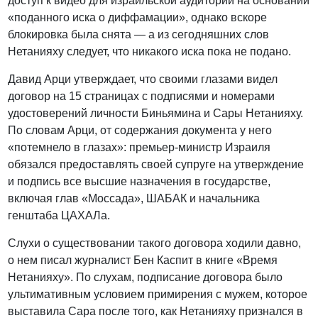
доступ к видео для израильской аудитории на основании
«поданного иска о диффамации», однако вскоре
блокировка была снята — а из сегодняшних слов
Нетанияху следует, что никакого иска пока не подано.
Давид Арци утверждает, что своими глазами видел
договор на 15 страницах с подписями и номерами
удостоверений личности Биньямина и Сары Нетанияху.
По словам Арци, от содержания документа у него
«потемнело в глазах»: премьер-министр Израиля
обязался предоставлять своей супруге на утверждение
и подпись все высшие назначения в государстве,
включая глав «Моссада», ШАБАК и начальника
генштаба ЦАХАЛа.
Слухи о существовании такого договора ходили давно,
о нем писал журналист Бен Каспит в книге «Время
Нетанияху». По слухам, подписание договора было
ультимативным условием примирения с мужем, которое
выставила Сара после того, как Нетанияху признался в