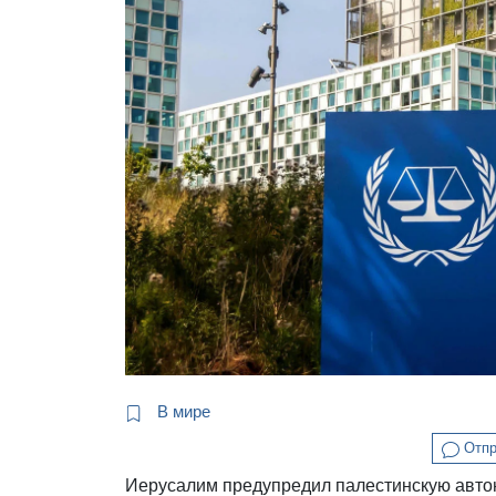
В мире
Отпр
Иерусалим предупредил палестинскую автон