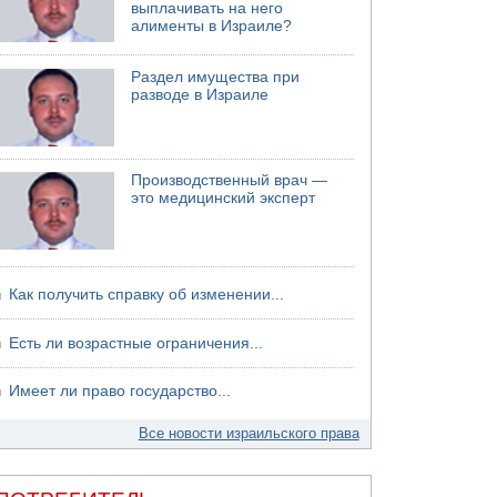
выплачивать на него
06.08.2026 13:07
алименты в Израиле?
Возле Кирьят-Арбы пожар на местности
06.08.2026 12:06
Раздел имущества при
США не будут давить на Израиль в вопросе
разводе в Израиле
Ливана
06.08.2026 11:41
Трое подростков ограбили сексшоп в Холоне
Производственный врач —
это медицинский эксперт
Как получить справку об изменении...
Есть ли возрастные ограничения...
Имеет ли право государство...
Все новости израильского права