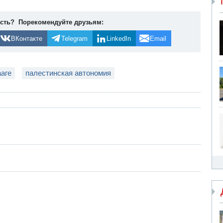
ость? Порекомендуйте друзьям:
ВКонтакте
Telegram
LinkedIn
Email
ааге
палестинская автономия