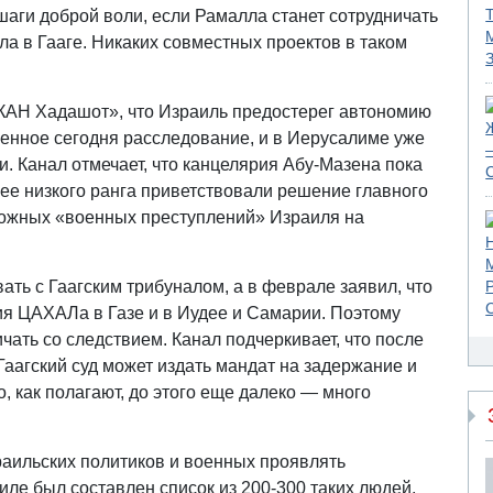
аги доброй воли, если Рамалла станет сотрудничать
а в Гааге. Никаких совместных проектов в таком
КАН Хадашот», что Израиль предостерег автономию
ленное сегодня расследование, и в Иерусалиме уже
. Канал отмечает, что канцелярия Абу-Мазена пока
лее низкого ранга приветствовали решение главного
можных «военных преступлений» Израиля на
ать с Гаагским трибуналом, а в феврале заявил, что
ия ЦАХАЛа в Газе и в Иудее и Самарии. Поэтому
чать со следствием. Канал подчеркивает, что после
аагский суд может издать мандат на задержание и
, как полагают, до этого еще далеко — много
зраильских политиков и военных проявлять
иле был составлен список из 200-300 таких людей,