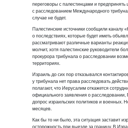
переговоры с палестинцами и предпринять ш
с расследованием Международного трибунал
случае не будет.
Палестинские источники сообщили каналу «
о последствиях, которые будет иметь объяв
рассматривают различные варианты реакции
молчит, хотя палестинские руководители бо
прокурора трибунала о расследовании воз
территориях.
Израиль до сих пор отказывался контактиров
у трибунала нет права расследовать действ
полагают, что Иерусалим откажется сотрудни
официального заявления о расследовании, Г
допрос израильских политиков и военных. Но
месяцев.
Как бы то ни было, эта ситуация заставит и
осторожность при выезде за границу. В Изра