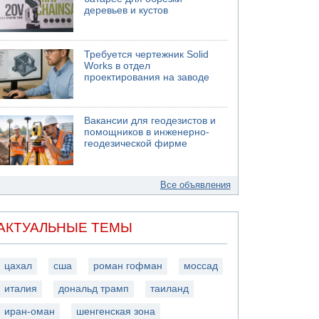
деревьев и кустов
Требуется чертежник Solid
Works в отдел
проектирования на заводе
Вакансии для геодезистов и
помощников в инженерно-
геодезической фирме
Все объявления
АКТУАЛЬНЫЕ ТЕМЫ
цахал
сша
роман гофман
моссад
италия
дональд трамп
таиланд
иран-оман
шенгенская зона