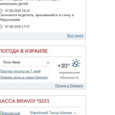
маленьких детей
07.08.2026 19:14
Скончался водитель, врезавшийся в стену в
Иерусалиме
07.08.2026 17:57
Подозреваемый в домогательствах в хостеле
- Гильбоа Дахан
Вся лента
07.08.2026 17:55
Обнародовано имя полицейского,
ПОГОДА В ИЗРАИЛЕ
подозреваемого в коррупционных
отношениях с Йоавом Элиаси
Тель-Авив
07.08.2026 17:51
+30°
БАГАЦ отказался заморозить лишение
Прогноз погоды на 7 дней
налоговых льгот для уклонистов-харедим
переменная
Уровень воды в озере Кинерет
облачность
07.08.2026 17:48
В Иерусалиме водитель врезался в забор и
Погода в Израиле
серьезно пострадал
07.08.2026 13:47
Ливанская армия сообщила о ранении
КАССА BRAVO! *3221
солдата
07.08.2026 13:39
Еврейский Театр Шалом —