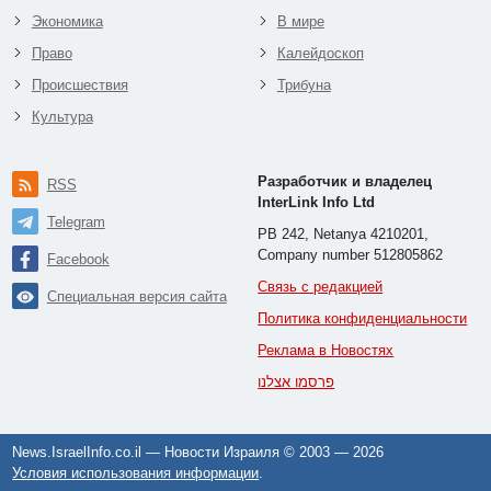
Экономика
В мире
Право
Калейдоскоп
Происшествия
Трибуна
Культура
Разработчик и владелец
RSS
InterLink Info Ltd
Telegram
PB 242, Netanya 4210201,
Company number 512805862
Facebook
Связь с редакцией
Специальная версия сайта
Политика конфиденциальности
Реклама в Новостях
פרסמו אצלנו
News.IsraelInfo.co.il — Новости Израиля © 2003 —
2026
Условия использования информации
.