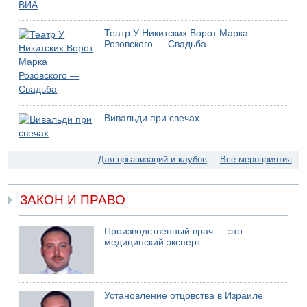
Киеву
07.08.2026 20:43
Поножовщина в Тайбе: 3 мужчин серьезно ранены
Театр У Никитских Ворот Марка
Розовского — Свадьба
07.08.2026 20:41
Ynet: "Хизбалла" запустила БПЛА со взрывчаткой по
силам ЦАХАЛ
07.08.2026 19:16
ДТП в Ашдоде: тяжело ранены двое маленьких детей
Вивальди при свечах
07.08.2026 19:14
Скончался водитель, врезавшийся в стену в
Иерусалиме
Для организаций и клубов
Все мероприятия
07.08.2026 17:57
Подозреваемый в домогательствах в хостеле - Гильбоа
Дахан
ЗАКОН И ПРАВО
07.08.2026 17:55
Обнародовано имя полицейского, подозреваемого в
коррупционных отношениях с Йоавом Элиаси
Производственный врач — это
медицинский эксперт
07.08.2026 17:51
БАГАЦ отказался заморозить лишение налоговых льгот
для уклонистов-харедим
07.08.2026 17:48
Установление отцовства в Израиле
В Иерусалиме водитель врезался в забор и серьезно