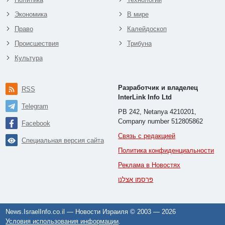
Экономика
В мире
Право
Калейдоскоп
Происшествия
Трибуна
Культура
Разработчик и владелец
RSS
InterLink Info Ltd
Telegram
PB 242, Netanya 4210201,
Company number 512805862
Facebook
Связь с редакцией
Специальная версия сайта
Политика конфиденциальности
Реклама в Новостях
פרסמו אצלנו
News.IsraelInfo.co.il — Новости Израиля © 2003 —
2026
Условия использования информации
.