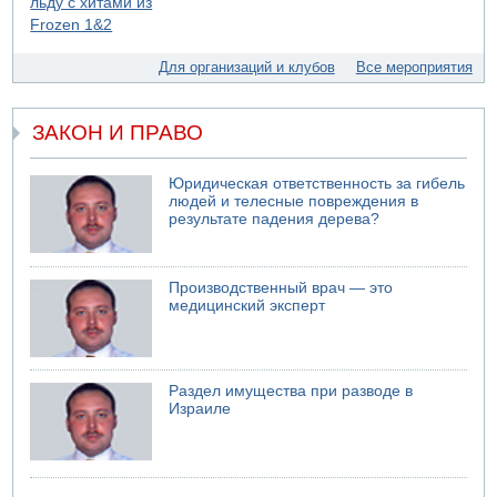
Израиль провел испытания системы противоракетной
обороны "Хец"
05.08.2026 18:28
Для организаций и клубов
Все мероприятия
МАДА призывает израильтян срочно сдавать кровь
05.08.2026 17:00
Бывший посол Израиля в ООН Гилад Эрдан объявит в
ЗАКОН И ПРАВО
четверг о создании новой политической партии
05.08.2026 13:49
Юридическая ответственность за гибель
На севере Израиля на берег выбросило тело
людей и телесные повреждения в
результате падения дерева?
05.08.2026 13:32
В России горят новые склады
Производственный врач — это
медицинский эксперт
Раздел имущества при разводе в
Израиле