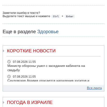
Заметили ошибку в тексте?
Выделите текст мышью и нажмите
+
Ctrl
Enter
Еще в разделе
Здоровье
КОРОТКИЕ НОВОСТИ
07.08.2026 11:55
Министр обороны ушел с заседания кабинета на
свадьбу
07.08.2026 11:05
Саудовская Аравия опасается нападения хуситов и
иракских ополченцев
Вся лента
07.08.2026 08:29
В Бат-Яме утонул мужчина
ПОГОДА В ИЗРАИЛЕ
07.08.2026 08:29
Стрельба в школе Таиланда