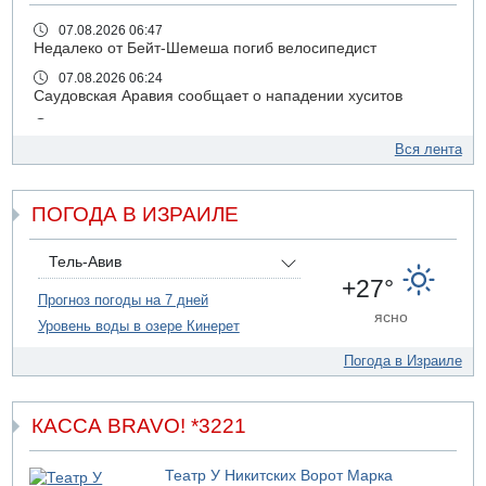
07.08.2026 06:47
Недалеко от Бейт-Шемеша погиб велосипедист
07.08.2026 06:24
Саудовская Аравия сообщает о нападении хуситов
06.08.2026 13:43
И еще иранские агенты
Вся лента
06.08.2026 13:13
Арестованы двое подозреваемых в стрельбе по
ПОГОДА В ИЗРАИЛЕ
электрической компании
06.08.2026 13:07
Возле Кирьят-Арбы пожар на местности
Тель-Авив
+27°
06.08.2026 12:06
Прогноз погоды на 7 дней
США не будут давить на Израиль в вопросе Ливана
ясно
Уровень воды в озере Кинерет
06.08.2026 11:41
Трое подростков ограбили сексшоп в Холоне
Погода в Израиле
06.08.2026 08:45
Взрыв в Северном Тель-Авиве
КАССА BRAVO! *3221
06.08.2026 08:11
Украинская атака на российский НПЗ
Театр У Никитских Ворот Марка
05.08.2026 18:30