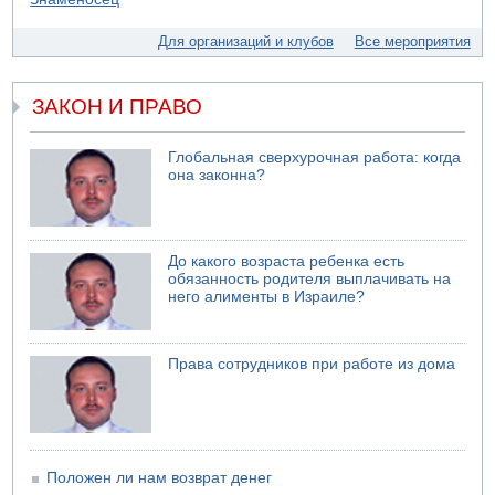
05.08.2026 13:32
В России горят новые склады
Для организаций и клубов
Все мероприятия
05.08.2026 10:19
Хуситы сообщают об атаке по Саудовскому танкеру
ЗАКОН И ПРАВО
05.08.2026 10:16
Левые активисты пытались ворваться в офис
"Религиозного сионизма"
Глобальная сверхурочная работа: когда
она законна?
До какого возраста ребенка есть
обязанность родителя выплачивать на
него алименты в Израиле?
Права сотрудников при работе из дома
Положен ли нам возврат денег