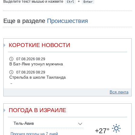
Выделите текст мышью и нажмите
+
Ctrl
Enter
Еще в разделе
Происшествия
КОРОТКИЕ НОВОСТИ
07.08.2026 08:29
В Бат-Яме утонул мужчина
07.08.2026 08:29
Стрельба в школе Таиланда
07.08.2026 06:47
Недалеко от Бейт-Шемеша погиб велосипедист
Вся лента
07.08.2026 06:24
Саудовская Аравия сообщает о нападении хуситов
ПОГОДА В ИЗРАИЛЕ
06.08.2026 13:43
И еще иранские агенты
Тель-Авив
06.08.2026 13:13
+27°
Арестованы двое подозреваемых в стрельбе по
Прогноз погоды на 7 дней