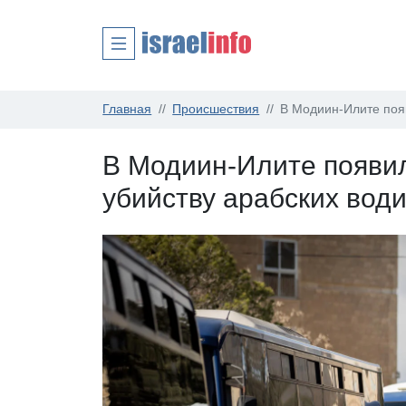
Главная
Происшествия
В Модиин-Илите поя
В Модиин-Илите появи
убийству арабских вод