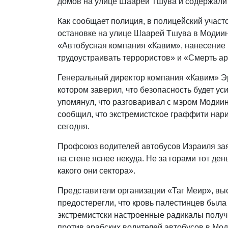
домов на улице Шаарей Тшува и содержали 
Как сообщает полиция, в полицейский участо
остановке на улице Шаарей Тшува в Модии
«Автобусная компания «Кавим», нанесение 
трудоустраивать террористов» и «Смерть а
Генеральный директор компания «Кавим» Э
котором заверил, что безопасность будет у
упомянул, что разговаривал с мэром Модии
сообщил, что экстремистское граффити нар
сегодня.
Профсоюз водителей автобусов Израиля заяв
на стене яснее некуда. Не за горами тот ден
какого они сектора».
Представители организации «Таг Меир», вы
предостерегли, что кровь палестинцев была
экстремистски настроенные радикалы получ
против арабских водителей автобусов в Мод