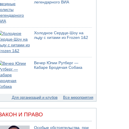
05.08.2026 13:32
легендарного ВИА
В России горят новые склады
05.08.2026 10:19
Хуситы сообщают об атаке по Саудовскому
танкеру
05.08.2026 10:16
Холодное Сердце-Шоу на
Левые активисты пытались ворваться в офис
льду с хитами из Frozen 1&2
"Религиозного сионизма"
05.08.2026 06:42
В Дубае поднимается дым над портом
05.08.2026 06:41
Вечер Юлии Рутберг —
Еще один меморандум для Ирана
Кабаре Бродячая Собака
Для организаций и клубов
Все мероприятия
ЗАКОН И ПРАВО
Особые обстоятельства, при