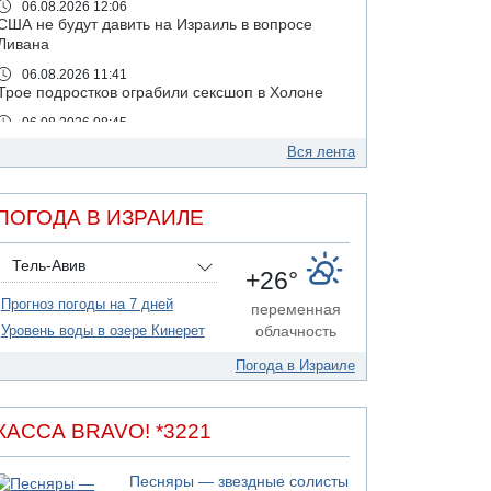
06.08.2026 12:06
США не будут давить на Израиль в вопросе
Ливана
06.08.2026 11:41
Трое подростков ограбили сексшоп в Холоне
06.08.2026 08:45
Взрыв в Северном Тель-Авиве
Вся лента
06.08.2026 08:11
Украинская атака на российский НПЗ
ПОГОДА В ИЗРАИЛЕ
05.08.2026 18:30
Израиль провел испытания системы
противоракетной обороны "Хец"
Тель-Авив
+26°
05.08.2026 18:28
Прогноз погоды на 7 дней
МАДА призывает израильтян срочно сдавать
переменная
кровь
Уровень воды в озере Кинерет
облачность
05.08.2026 17:00
Погода в Израиле
Бывший посол Израиля в ООН Гилад Эрдан
объявит в четверг о создании новой
политической партии
КАССА BRAVO! *3221
05.08.2026 13:49
На севере Израиля на берег выбросило тело
Песняры — звездные солисты