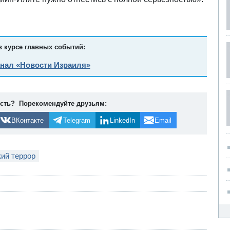
в курсе главных событий:
анал «Новости Израиля»
ость? Порекомендуйте друзьям:
ВКонтакте
Telegram
LinkedIn
Email
кий террор