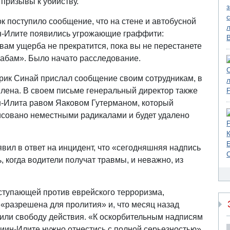
призывы к убийству.
к поступило сообщение, что на стене и автобусной
н-Илите появились угрожающие граффити:
вам ущерба не прекратится, пока вы не перестанете
рабам». Было начато расследование.
рик Синай прислал сообщение своим сотрудникам, в
силена. В своем письме генеральный директор также
н-Илита равом Яаковом Гутерманом, который
исовано неместными радикалами и будет удалено
ил в ответ на инцидент, что «сегодняшняя надпись
ь, когда водители получат травмы, и неважно, из
ступающей против еврейского терроризма,
 «разрешена для пролития» и, что месяц назад
или свободу действия. «К оскорбительным надписям
иин-Илите нужно отнестись с полной серьезностью».