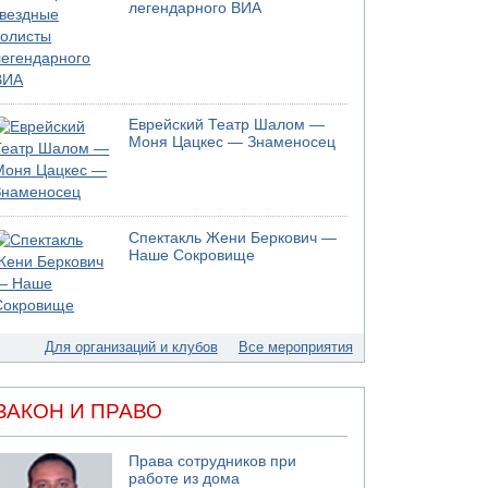
05.08.2026 13:32
легендарного ВИА
В России горят новые склады
05.08.2026 10:19
Хуситы сообщают об атаке по Саудовскому
танкеру
05.08.2026 10:16
Еврейский Театр Шалом —
Левые активисты пытались ворваться в офис
Моня Цацкес — Знаменосец
"Религиозного сионизма"
05.08.2026 06:42
В Дубае поднимается дым над портом
05.08.2026 06:41
Спектакль Жени Беркович —
Еще один меморандум для Ирана
Наше Сокровище
Для организаций и клубов
Все мероприятия
ЗАКОН И ПРАВО
Права сотрудников при
работе из дома