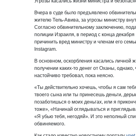
Угрозы касались жизни министра и безопасн
Вчера в суде было предъявлено обвинитель
жителю Тель-Авива, за угрозы министру вну
Согласно обвинительному заключению, под
полиции Израиля, в период с конца декабря
причинить вред министру и членам его семьи
Instagram.
В основном, оскорбления касались личной 
получении каких-то денег от Оханы, однако,
настойчиво требовал, пока неясно.
«Ты действительно хочешь, чтобы я сам теб
твоего сына или ты принесешь деньги, дерьм
позаботишься о моих деньгах, или я приконч
тоже», «Начинай оглядываться и приглядыват
«Я убью тебя, негодяй». И это неполный спи
обвиняемого.
Как стало известно новостному порталу
ynet