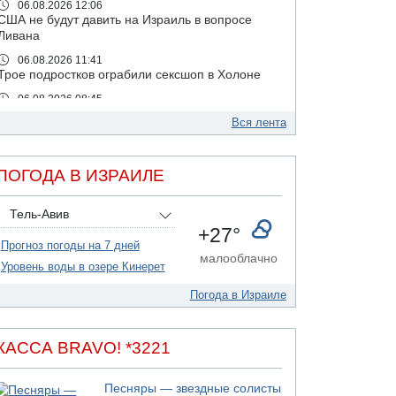
06.08.2026 12:06
США не будут давить на Израиль в вопросе
Ливана
06.08.2026 11:41
Трое подростков ограбили сексшоп в Холоне
06.08.2026 08:45
Взрыв в Северном Тель-Авиве
Вся лента
06.08.2026 08:11
Украинская атака на российский НПЗ
ПОГОДА В ИЗРАИЛЕ
05.08.2026 18:30
Израиль провел испытания системы
противоракетной обороны "Хец"
Тель-Авив
+27°
05.08.2026 18:28
Прогноз погоды на 7 дней
МАДА призывает израильтян срочно сдавать
малооблачно
кровь
Уровень воды в озере Кинерет
05.08.2026 17:00
Погода в Израиле
Бывший посол Израиля в ООН Гилад Эрдан
объявит в четверг о создании новой
политической партии
КАССА BRAVO! *3221
05.08.2026 13:49
На севере Израиля на берег выбросило тело
Песняры — звездные солисты