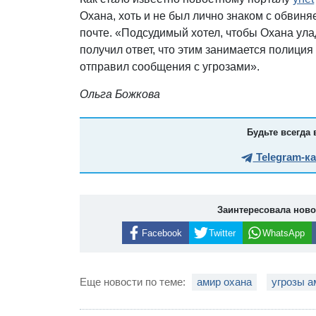
Охана, хоть и не был лично знаком с обвин
почте. «Подсудимый хотел, чтобы Охана ула
получил ответ, что этим занимается полиция
отправил сообщения с угрозами».
Ольга Божкова
Будьте всегда 
Telegram-к
Заинтересовала нов
Facebook
Twitter
WhatsApp
Еще новости по теме:
амир охана
угрозы а