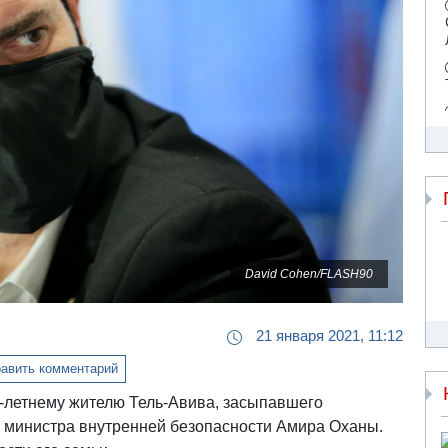
David Cohen/FLASH90
21 января 2021, 11:12
авить комментарий
-летнему жителю Тель-Авива, засыпавшего
m министра внутренней безопасности Амира Оханы.