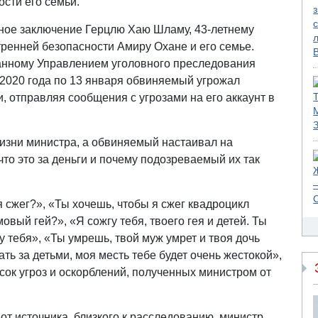
ости его семьи.
ное заключение Герцлю Хаю Шламу, 43-летнему
тренней безопасности Амиру Охане и его семье.
анному Управлением уголовного преследования
 2020 года по 13 января обвиняемый угрожал
, отправляя сообщения с угрозами на его аккаунт в
жизни министра, а обвиняемый настаивал на
 что это за деньги и почему подозреваемый их так
я сжег?», «Ты хочешь, чтобы я сжег квадроцикл
овый гей?», «Я сожгу тебя, твоего гея и детей. Ты
у тебя», «Ты умрешь, твой муж умрет и твоя дочь
ь за детьми, моя месть тебе будет очень жестокой»,
сок угроз и оскорблений, полученных министром от
от источника, близкого к расследованию, министр