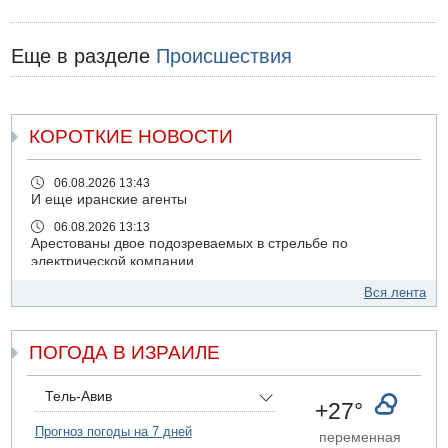
Еще в разделе
Происшествия
КОРОТКИЕ НОВОСТИ
06.08.2026 13:43
И еще иранские агенты
06.08.2026 13:13
Арестованы двое подозреваемых в стрельбе по
электрической компании
06.08.2026 13:07
Вся лента
Возле Кирьят-Арбы пожар на местности
06.08.2026 12:06
ПОГОДА В ИЗРАИЛЕ
США не будут давить на Израиль в вопросе Ливана
06.08.2026 11:41
Трое подростков ограбили сексшоп в Холоне
Тель-Авив
+27°
06.08.2026 08:45
Прогноз погоды на 7 дней
переменная
Взрыв в Северном Тель-Авиве