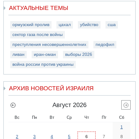
АКТУАЛЬНЫЕ ТЕМЫ
ормузский пролив
цахал
убийство
сша
сектор газа после войны
преступления несовершеннолетних
педофил
ливан
иран-оман
выборы 2026
война россии против украины
АРХИВ НОВОСТЕЙ ИЗРАИЛЯ
Август 2026
Вс
Пн
Вт
Ср
Чт
Пт
Сб
1
2
3
4
5
6
7
8