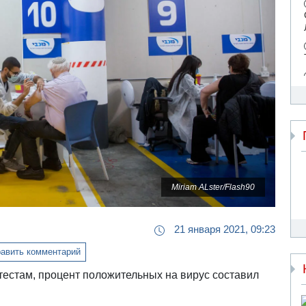
Miriam ALster/Flash90
21 января 2021, 09:23
авить комментарий
тестам, процент положительных на вирус составил