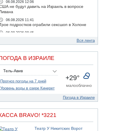
06.08.2026 12:06
США не будут давить на Израиль в вопросе
Ливана
06.08.2026 11:41
Трое подростков ограбили сексшоп в Холоне
06.08.2026 08:45
Взрыв в Северном Тель-Авиве
Вся лента
06.08.2026 08:11
Украинская атака на российский НПЗ
ПОГОДА В ИЗРАИЛЕ
05.08.2026 18:30
Израиль провел испытания системы
противоракетной обороны "Хец"
Тель-Авив
+29°
05.08.2026 18:28
Прогноз погоды на 7 дней
МАДА призывает израильтян срочно сдавать
малооблачно
кровь
Уровень воды в озере Кинерет
05.08.2026 17:00
Погода в Израиле
Бывший посол Израиля в ООН Гилад Эрдан
объявит в четверг о создании новой
политической партии
КАССА BRAVO! *3221
05.08.2026 13:49
На севере Израиля на берег выбросило тело
Театр У Никитских Ворот