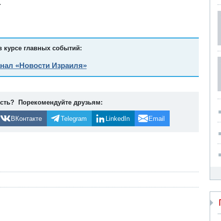
.
в курсе главных событий:
анал «Новости Израиля»
ость? Порекомендуйте друзьям:
ВКонтакте
Telegram
LinkedIn
Email