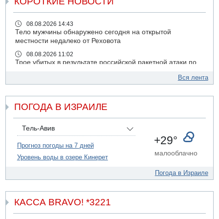
КОРОТКИЕ НОВОСТИ
08.08.2026 14:43
Тело мужчины обнаружено сегодня на открытой
местности недалеко от Реховота
08.08.2026 11:02
Трое убитых в результате российской ракетной атаки по
Киеву
Вся лента
07.08.2026 20:43
Поножовщина в Тайбе: 3 мужчин серьезно ранены
ПОГОДА В ИЗРАИЛЕ
07.08.2026 20:41
Ynet: "Хизбалла" запустила БПЛА со взрывчаткой по
силам ЦАХАЛ
Тель-Авив
07.08.2026 19:16
+29°
ДТП в Ашдоде: тяжело ранены двое маленьких детей
Прогноз погоды на 7 дней
малооблачно
Уровень воды в озере Кинерет
07.08.2026 19:14
Скончался водитель, врезавшийся в стену в
Погода в Израиле
Иерусалиме
07.08.2026 17:57
Подозреваемый в домогательствах в хостеле - Гильбоа
КАССА BRAVO! *3221
Дахан
07.08.2026 17:55