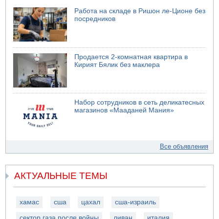
Работа на складе в Ришон ле-Ционе без
посредников
Продается 2-комнатная квартира в
Кирият Бялик без маклера
Набор сотрудников в сеть деликатесных
магазинов «Мааданей Мания»
Все объявления
АКТУАЛЬНЫЕ ТЕМЫ
хамас
сша
цахал
сша-израиль
сектор газа после войны
ливан
италия