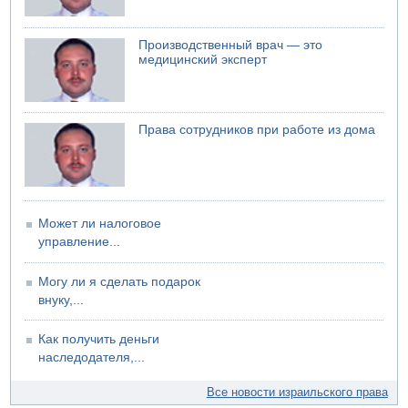
Стрельба в школе Таиланда
07.08.2026 06:47
Производственный врач — это
Недалеко от Бейт-Шемеша погиб велосипедист
медицинский эксперт
07.08.2026 06:24
Саудовская Аравия сообщает о нападении хуситов
Права сотрудников при работе из дома
Может ли налоговое
управление...
Могу ли я сделать подарок
внуку,...
Как получить деньги
наследодателя,...
Все новости израильского права