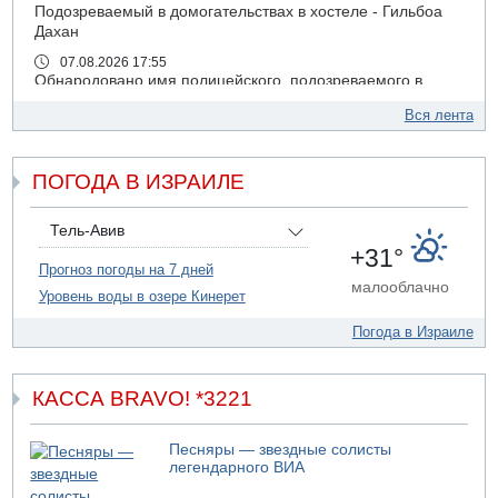
Подозреваемый в домогательствах в хостеле - Гильбоа
Дахан
07.08.2026 17:55
Обнародовано имя полицейского, подозреваемого в
коррупционных отношениях с Йоавом Элиаси
Вся лента
07.08.2026 17:51
БАГАЦ отказался заморозить лишение налоговых льгот
для уклонистов-харедим
ПОГОДА В ИЗРАИЛЕ
07.08.2026 17:48
В Иерусалиме водитель врезался в забор и серьезно
Тель-Авив
пострадал
+31°
Прогноз погоды на 7 дней
07.08.2026 13:47
малооблачно
Ливанская армия сообщила о ранении солдата
Уровень воды в озере Кинерет
07.08.2026 13:39
Погода в Израиле
Моджтаба Хаменеи в плохом состоянии
07.08.2026 11:55
Министр обороны ушел с заседания кабинета на
КАССА BRAVO! *3221
свадьбу
07.08.2026 11:05
Песняры — звездные солисты
Саудовская Аравия опасается нападения хуситов и
легендарного ВИА
иракских ополченцев