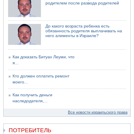
родителем после развода родителей
06.08.2026 08:11
Украинская атака на российский НПЗ
05.08.2026 18:30
Израиль провел испытания системы противоракетной
До какого возраста ребенка есть
обороны "Хец"
обязанность родителя выплачивать на
него алименты в Израиле?
05.08.2026 18:28
МАДА призывает израильтян срочно сдавать кровь
Как доказать Битуах Леуми, что
я...
Кто должен оплатить ремонт
моего...
Как получить деньги
наследодателя,...
Все новости израильского права
ПОТРЕБИТЕЛЬ