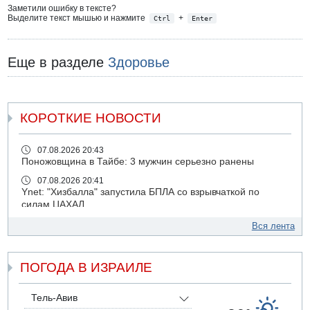
Заметили ошибку в тексте?
Выделите текст мышью и нажмите
+
Ctrl
Enter
Еще в разделе
Здоровье
КОРОТКИЕ НОВОСТИ
07.08.2026 20:43
Поножовщина в Тайбе: 3 мужчин серьезно ранены
07.08.2026 20:41
Ynet: "Хизбалла" запустила БПЛА со взрывчаткой по
силам ЦАХАЛ
07.08.2026 19:16
Вся лента
ДТП в Ашдоде: тяжело ранены двое маленьких детей
07.08.2026 19:14
ПОГОДА В ИЗРАИЛЕ
Скончался водитель, врезавшийся в стену в
Иерусалиме
07.08.2026 17:57
Тель-Авив
Подозреваемый в домогательствах в хостеле - Гильбоа