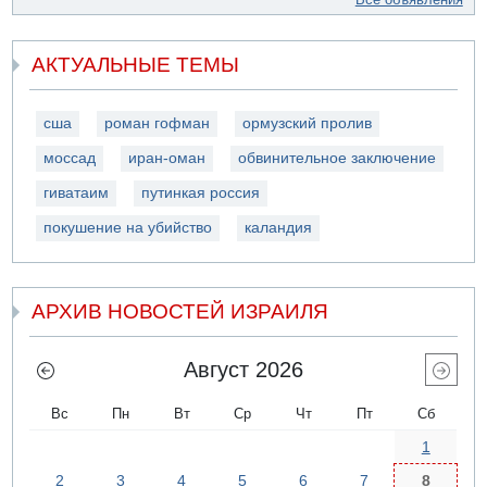
АКТУАЛЬНЫЕ ТЕМЫ
сша
роман гофман
ормузский пролив
моссад
иран-оман
обвинительное заключение
гиватаим
путинкая россия
покушение на убийство
каландия
АРХИВ НОВОСТЕЙ ИЗРАИЛЯ
Август 2026
Вс
Пн
Вт
Ср
Чт
Пт
Сб
1
2
3
4
5
6
7
8