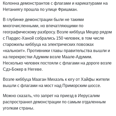
Колонна демонстрантов с флагами и карикатурами на
Нетаниягу прошла по улице Фришман.
В глубинке демонстрации были не такими
многочисленными, но впечатляющими по
географическому разбросу. Возле киббуца Мецер рядом
с Пардес-Ханой собрались 150 человек, в том числе
старожилы киббуца на электрических повозках
«кальноит». Противники главы правительства вышли и
на перекрестки Адумим возле Маале-Адумим.
Несколько человек постояли с флагами на дороге возле
Сдэ-Бокер в Негеве.
Возле киббуца Мааган Михаэль к югу от Хайфы жители
вышли с флагами на мост над Приморским шоссе.
Можно сказать, что запрет на приезд в Иерусалим
распространил демонстрации по самым отдаленным
уголкам страны.