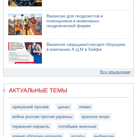
Вакансии для геодезистов и
помощников в инженерно-
геодезической фирме
Вакансия сварщика/слесаря-сборщика
в компанию А.Ц.М в Хайфе
Все объявления
АКТУАЛЬНЫЕ ТЕМЫ
ормузский пролив
цахал
ливан
война россии против украины
красное море
германия-израиль
погибшие военные
армия обороны израиля
хуситы
инфекции