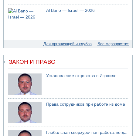
для уклонистов-харедим
Al Bano — Israel — 2026
07.08.2026 17:48
В Иерусалиме водитель врезался в забор и серьезно
пострадал
07.08.2026 13:47
Ливанская армия сообщила о ранении солдата
Для организаций и клубов
Все мероприятия
07.08.2026 13:39
Моджтаба Хаменеи в плохом состоянии
ЗАКОН И ПРАВО
Установление отцовства в Израиле
Права сотрудников при работе из дома
Глобальная сверхурочная работа: когда