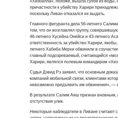
«Хизбалла», похоже, вышла сухой из воды, 
причастности к убийству Харири принадлежат
поскольку Ливан отказался их выдать.
Главного фигуранта дела 56-летнего Салим
том, что он возглавлял группу, совершившу
46-летнего Хусейна Онейси и 43-летнего Ас
ответственность за убийство Харири, якобы
летнего Хабиба Мерхи обвиняли в соучасти
главный подозреваемый, считающийся «моз
Харири, являлся полевым командиром «Хизба
Судья Дэвид Рэ заявил, что основным дока
компаний мобильной связи, клиентами котор
невозможно предъявить им обвинения», — с
В результате Салим Аяш признан вновным, 
отстутствия улик.
Некоторые наблюдатели в Ливане считают с
актом, направленным на предотвращение д