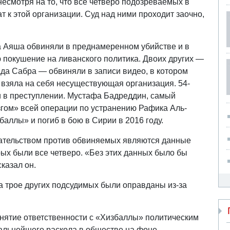
несмотря на то, что все четверо подозреваемых в
 к этой организации. Суд над ними проходит заочно,
а Аяша обвиняли в преднамеренном убийстве и в
ю покушение на ливанского политика. Двоих других —
ада Сабра — обвиняли в записи видео, в котором
, взяла на себя несуществующая организация. 54-
и в преступлении. Мустафа Бадреддин, самый
гом» всей операции по устранению Рафика Аль-
ллы» и погиб в бою в Сирии в 2016 году.
зательством против обвиняемых являются данные
ых были все четверо. «Без этих данных было бы
казал он.
а трое других подсудимых были оправданы из-за
нятие ответственности с «Хизбаллы» политическим
альнейшего раскола в обществе на фоне