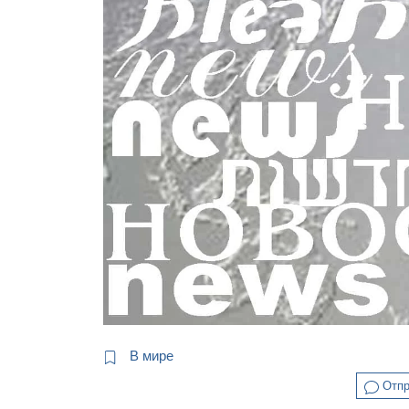
В мире
Отпр