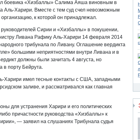
ал боевика «Хизбаллы» Салима Аяша виновным в
 Аль-Харири. Вместе с тем суд счел невозможным
 организацию, к которой он принадлежал.
и руководителей Сирии и «Хизбаллы» в покушении,
нистру Ливана Рафику Аль-Харири 14 февраля 2014
народного трибунала по Ливану. Оглашение вердикта
алле» большими неприятностями внутри Ливана и в
Вердикт должны были зачитать 4 августа, но
а в порту Бейрута.
ь-Харири имел тесные контакты с США, западными
рсидском заливе, и рассматривался как главная
оны для устранения Харири и его политических
й-либо причастности руководства «Хизбаллы» к
 Сирии», — заявил на слушаниях Трибунала судья