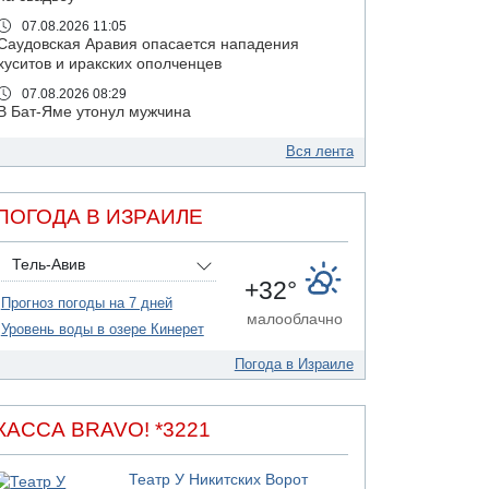
07.08.2026 11:05
Саудовская Аравия опасается нападения
хуситов и иракских ополченцев
07.08.2026 08:29
В Бат-Яме утонул мужчина
07.08.2026 08:29
Вся лента
Стрельба в школе Таиланда
07.08.2026 06:47
Недалеко от Бейт-Шемеша погиб
ПОГОДА В ИЗРАИЛЕ
велосипедист
07.08.2026 06:24
Тель-Авив
Саудовская Аравия сообщает о нападении
+32°
хуситов
Прогноз погоды на 7 дней
малооблачно
06.08.2026 13:43
Уровень воды в озере Кинерет
И еще иранские агенты
Погода в Израиле
06.08.2026 13:13
Арестованы двое подозреваемых в стрельбе
по электрической компании
КАССА BRAVO! *3221
06.08.2026 13:07
Возле Кирьят-Арбы пожар на местности
Театр У Никитских Ворот