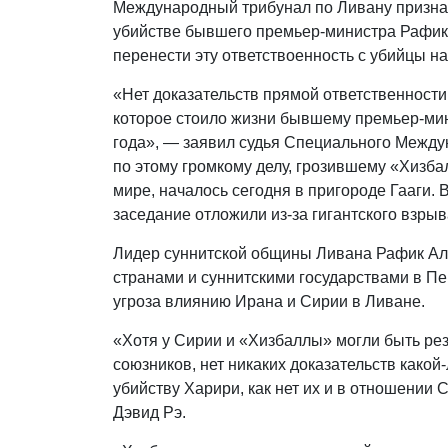
Международный трибунал по Ливану призн
убийстве бывшего премьер-министра Рафика
перенести эту ответствоенность с убийцы на
«Нет доказательств прямой ответственност
которое стоило жизни бывшему премьер-ми
года», — заявил судья Специального Между
по этому громкому делу, грозившему «Хизб
мире, началось сегодня в пригороде Гааги. 
заседание отложили из-за гигантского взрыв
Лидер суннитской общины Ливана Рафик Ал
странами и суннитскими государствами в Пе
угроза влиянию Ирана и Сирии в Ливане.
«Хотя у Сирии и «Хизбаллы» могли быть рез
союзников, нет никаких доказательств како
убийству Харири, как нет их и в отношении
Дэвид Рэ.