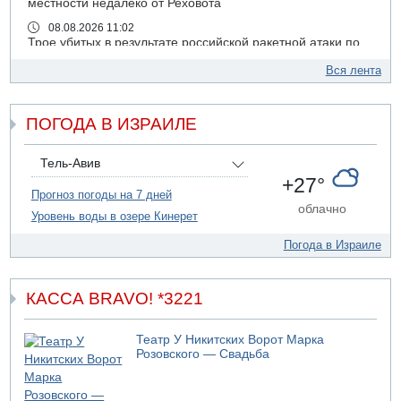
местности недалеко от Реховота
08.08.2026 11:02
Трое убитых в результате российской ракетной атаки по
Киеву
Вся лента
07.08.2026 20:43
Поножовщина в Тайбе: 3 мужчин серьезно ранены
ПОГОДА В ИЗРАИЛЕ
07.08.2026 20:41
Ynet: "Хизбалла" запустила БПЛА со взрывчаткой по
силам ЦАХАЛ
Тель-Авив
07.08.2026 19:16
+27°
ДТП в Ашдоде: тяжело ранены двое маленьких детей
Прогноз погоды на 7 дней
облачно
Уровень воды в озере Кинерет
07.08.2026 19:14
Скончался водитель, врезавшийся в стену в
Погода в Израиле
Иерусалиме
07.08.2026 17:57
Подозреваемый в домогательствах в хостеле - Гильбоа
КАССА BRAVO! *3221
Дахан
07.08.2026 17:55
Театр У Никитских Ворот Марка
Обнародовано имя полицейского, подозреваемого в
Розовского — Свадьба
коррупционных отношениях с Йоавом Элиаси
07.08.2026 17:51
БАГАЦ отказался заморозить лишение налоговых льгот