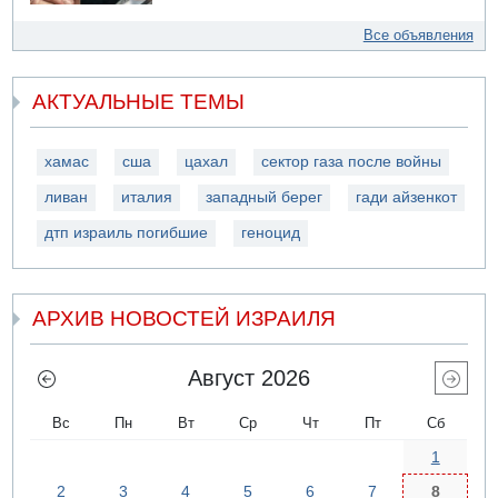
Все объявления
АКТУАЛЬНЫЕ ТЕМЫ
хамас
сша
цахал
сектор газа после войны
ливан
италия
западный берег
гади айзенкот
дтп израиль погибшие
геноцид
АРХИВ НОВОСТЕЙ ИЗРАИЛЯ
Август 2026
Вс
Пн
Вт
Ср
Чт
Пт
Сб
1
2
3
4
5
6
7
8