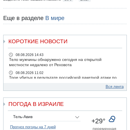
Еще в разделе
В мире
КОРОТКИЕ НОВОСТИ
08.08.2026 14:43
Тело мужчины обнаружено сегодня на открытой
местности недалеко от Реховота
08.08.2026 11:02
Трое убитых в результате российской ракетной атаки по
Киеву
Вся лента
07.08.2026 20:43
Поножовщина в Тайбе: 3 мужчин серьезно ранены
ПОГОДА В ИЗРАИЛЕ
07.08.2026 20:41
Ynet: "Хизбалла" запустила БПЛА со взрывчаткой по
силам ЦАХАЛ
Тель-Авив
+29°
07.08.2026 19:16
ДТП в Ашдоде: тяжело ранены двое маленьких детей
Прогноз погоды на 7 дней
переменная