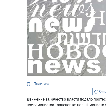
Политика
Отпр
Движение за качество власти подало протес
посту министра транспорта: новый министр 