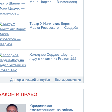
Моня Цацкес — Знаменосец
05.08.2026 13:49
На севере Израиля на берег выбросило тело
05.08.2026 13:32
В России горят новые склады
Театр У Никитских Ворот
05.08.2026 10:19
Марка Розовского — Свадьба
Хуситы сообщают об атаке по Саудовскому
танкеру
05.08.2026 10:16
Левые активисты пытались ворваться в офис
"Религиозного сионизма"
Холодное Сердце-Шоу на
05.08.2026 06:42
льду с хитами из Frozen 1&2
В Дубае поднимается дым над портом
05.08.2026 06:41
Еще один меморандум для Ирана
Для организаций и клубов
Все мероприятия
ЗАКОН И ПРАВО
Юридическая
ответственность за гибель