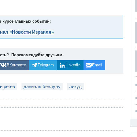
в курсе главных событий:
анал «Новости Израиля»
ость? Порекомендуйте друзьям:
ВКонтакте
Telegram
LinkedIn
Email
и регев
даниэль бенлулу
ликуд