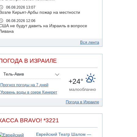
06.08.2026 13:07
Возле Кирьят-Арбы пожар на местности
06.08.2026 12:06
США не будут давить на Израиль в вопросе
Ливана
06.08.2026 11:41
Вся лента
Трое подростков ограбили сексшоп в Холоне
06.08.2026 08:45
Взрыв в Северном Тель-Авиве
ПОГОДА В ИЗРАИЛЕ
06.08.2026 08:11
Украинская атака на российский НПЗ
Тель-Авив
+24°
05.08.2026 18:30
Прогноз погоды на 7 дней
Израиль провел испытания системы
малооблачно
противоракетной обороны "Хец"
Уровень воды в озере Кинерет
05.08.2026 18:28
Погода в Израиле
МАДА призывает израильтян срочно сдавать
кровь
05.08.2026 17:00
КАССА BRAVO! *3221
Бывший посол Израиля в ООН Гилад Эрдан
объявит в четверг о создании новой
политической партии
Еврейский Театр Шалом —