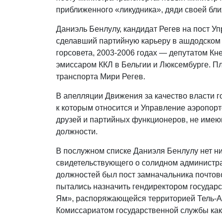
приближенного «ликудника», дяди своей бл
Даниэль Бенлулу, кандидат Регев на пост У
сделавший партийную карьеру в ашдодском 
горсовета, 2003-2006 годах — депутатом Кн
эмиссаром ККЛ в Бельгии и Люксембурге. П
транспорта Мири Регев.
В апелляции Движения за качество власти г
к которым относится и Управление аэропор
друзей и партийных функционеров, не име
должности.
В послужном списке Даниэля Бенлулу нет ни
свидетельствующего о солидном администра
должностей был пост замначальника почтово
пытались назначить гендиректором госуда
Ям», распоряжающейся территорией Тель-А
Комиссариатом государственной службы как