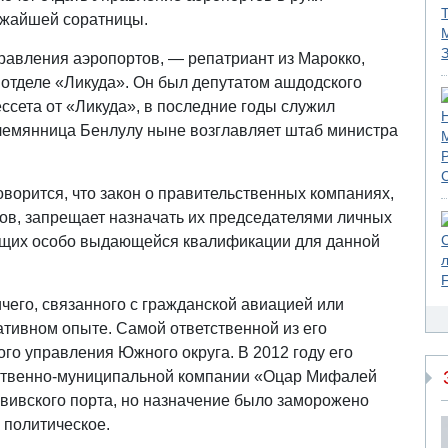
ижайшей соратницы.
правления аэропортов, — репатриант из Марокко,
отделе «Ликуда». Он был депутатом ашдодского
ессета от «Ликуда», в последние годы служил
лемянница Бенлулу ныне возглавляет штаб министра
оворится, что закон о правительственных компаниях,
тов, запрещает назначать их председателями личных
ющих особо выдающейся квалификации для данной
чего, связанного с гражданской авиацией или
тивном опыте. Самой ответственной из его
го управления Южного округа. В 2012 году его
рственно-муниципальной компании «Оцар Мифалей
вивского порта, но назначение было заморожено
 политическое.