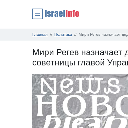
Главная
Политика
Мири Регев назначает дя
Мири Регев назначает
советницы главой Упра