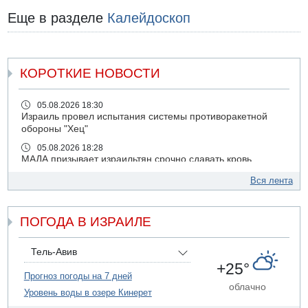
Еще в разделе
Калейдоскоп
КОРОТКИЕ НОВОСТИ
05.08.2026 18:30
Израиль провел испытания системы противоракетной
обороны "Хец"
05.08.2026 18:28
МАДА призывает израильтян срочно сдавать кровь
05.08.2026 17:00
Вся лента
Бывший посол Израиля в ООН Гилад Эрдан объявит в
четверг о создании новой политической партии
ПОГОДА В ИЗРАИЛЕ
05.08.2026 13:49
На севере Израиля на берег выбросило тело
05.08.2026 13:32
Тель-Авив
В России горят новые склады
+25°
Прогноз погоды на 7 дней
05.08.2026 10:19
облачно
Уровень воды в озере Кинерет
Хуситы сообщают об атаке по Саудовскому танкеру