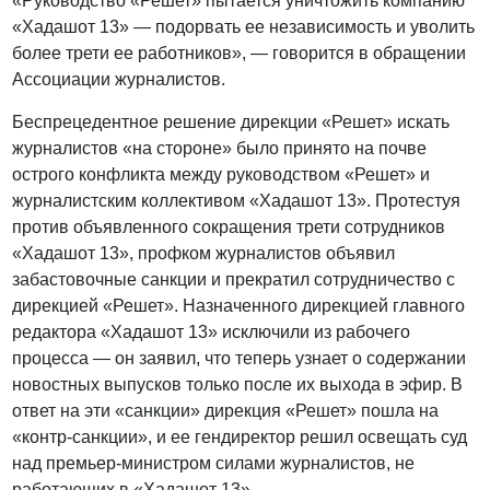
«Руководство «Решет» пытается уничтожить компанию
«Хадашот 13» — подорвать ее независимость и уволить
более трети ее работников», — говорится в обращении
Ассоциации журналистов.
Беспрецедентное решение дирекции «Решет» искать
журналистов «на стороне» было принято на почве
острого конфликта между руководством «Решет» и
журналистским коллективом «Хадашот 13». Протестуя
против объявленного сокращения трети сотрудников
«Хадашот 13», профком журналистов объявил
забастовочные санкции и прекратил сотрудничество с
дирекцией «Решет». Назначенного дирекцией главного
редактора «Хадашот 13» исключили из рабочего
процесса — он заявил, что теперь узнает о содержании
новостных выпусков только после их выхода в эфир. В
ответ на эти «санкции» дирекция «Решет» пошла на
«контр-санкции», и ее гендиректор решил освещать суд
над премьер-министром силами журналистов, не
работающих в «Хадашот 13».