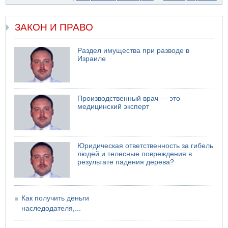
Ракетная атака на судно вблизи Омана
04.08.2026 12:29
ЗАКОН И ПРАВО
Малыш обварился супом в Бней-Браке
04.08.2026 10:13
Троих подростков унесло течением на Кинерете
Раздел имущества при разводе в
Израиле
04.08.2026 08:45
Атака на склады в Подмосковье и Ленинградской
области
Производственный врач — это
медицинский эксперт
Юридическая ответственность за гибель
людей и телесные повреждения в
результате падения дерева?
Как получить деньги
наследодателя,...