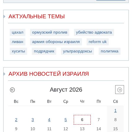
АКТУАЛЬНЫЕ ТЕМЫ
цахал
ормузский пролив
убийство адвоката
ливан
армия обороны израиля
reform uk
хуситы
подрядчик
ультраордоксы
политика
АРХИВ НОВОСТЕЙ ИЗРАИЛЯ
Август 2026
Вс
Пн
Вт
Ср
Чт
Пт
Сб
1
2
3
4
5
6
7
8
9
10
11
12
13
14
15