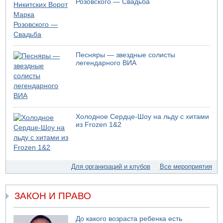
Розовского — Свадьба
05.08.2026 17:00
Бывший посол Израиля в ООН Гилад Эрдан объявит в
четверг о создании новой политической партии
05.08.2026 13:49
На севере Израиля на берег выбросило тело
Песняры — звездные солисты
05.08.2026 13:32
легендарного ВИА
В России горят новые склады
05.08.2026 10:19
Хуситы сообщают об атаке по Саудовскому танкеру
05.08.2026 10:16
Левые активисты пытались ворваться в офис
Холодное Сердце-Шоу на льду с хитами
"Религиозного сионизма"
из Frozen 1&2
05.08.2026 06:42
В Дубае поднимается дым над портом
05.08.2026 06:41
Еще один меморандум для Ирана
Для организаций и клубов
Все мероприятия
ЗАКОН И ПРАВО
До какого возраста ребенка есть