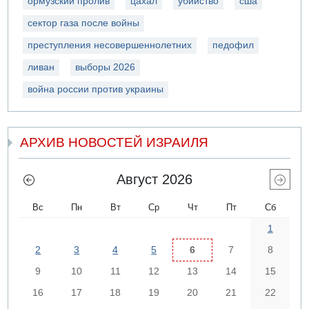
ормузский пролив
цахал
убийство
сша
сектор газа после войны
преступления несовершеннолетних
педофил
ливан
выборы 2026
война россии против украины
АРХИВ НОВОСТЕЙ ИЗРАИЛЯ
Август 2026
Вс
Пн
Вт
Ср
Чт
Пт
Сб
1
2
3
4
5
6
7
8
9
10
11
12
13
14
15
16
17
18
19
20
21
22