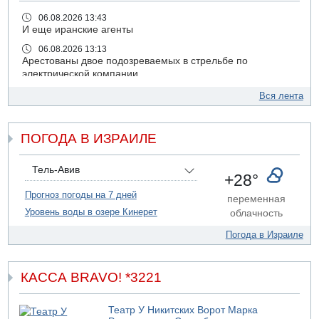
06.08.2026 13:43
И еще иранские агенты
06.08.2026 13:13
Арестованы двое подозреваемых в стрельбе по
электрической компании
06.08.2026 13:07
Вся лента
Возле Кирьят-Арбы пожар на местности
06.08.2026 12:06
ПОГОДА В ИЗРАИЛЕ
США не будут давить на Израиль в вопросе Ливана
06.08.2026 11:41
Трое подростков ограбили сексшоп в Холоне
Тель-Авив
+28°
06.08.2026 08:45
Прогноз погоды на 7 дней
переменная
Взрыв в Северном Тель-Авиве
Уровень воды в озере Кинерет
облачность
06.08.2026 08:11
Украинская атака на российский НПЗ
Погода в Израиле
05.08.2026 18:30
Израиль провел испытания системы противоракетной
обороны "Хец"
КАССА BRAVO! *3221
05.08.2026 18:28
МАДА призывает израильтян срочно сдавать кровь
Театр У Никитских Ворот Марка