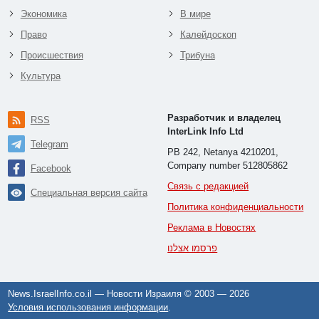
Экономика
В мире
Право
Калейдоскоп
Происшествия
Трибуна
Культура
Разработчик и владелец
RSS
InterLink Info Ltd
Telegram
PB 242, Netanya 4210201,
Company number 512805862
Facebook
Связь с редакцией
Специальная версия сайта
Политика конфиденциальности
Реклама в Новостях
פרסמו אצלנו
News.IsraelInfo.co.il — Новости Израиля © 2003 —
2026
Условия использования информации
.