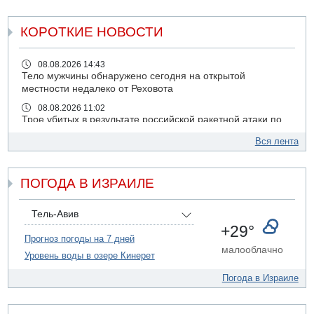
КОРОТКИЕ НОВОСТИ
08.08.2026 14:43
Тело мужчины обнаружено сегодня на открытой
местности недалеко от Реховота
08.08.2026 11:02
Трое убитых в результате российской ракетной атаки по
Киеву
Вся лента
07.08.2026 20:43
Поножовщина в Тайбе: 3 мужчин серьезно ранены
ПОГОДА В ИЗРАИЛЕ
07.08.2026 20:41
Ynet: "Хизбалла" запустила БПЛА со взрывчаткой по
силам ЦАХАЛ
Тель-Авив
07.08.2026 19:16
+29°
ДТП в Ашдоде: тяжело ранены двое маленьких детей
Прогноз погоды на 7 дней
малооблачно
Уровень воды в озере Кинерет
07.08.2026 19:14
Скончался водитель, врезавшийся в стену в
Погода в Израиле
Иерусалиме
07.08.2026 17:57
Подозреваемый в домогательствах в хостеле - Гильбоа