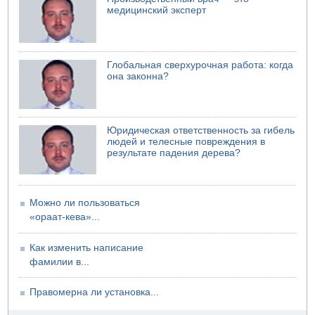
В Бат-Яме утонул мужчина
медицинский эксперт
07.08.2026 08:29
Стрельба в школе Таиланда
07.08.2026 06:47
Глобальная сверхурочная работа: когда
Недалеко от Бейт-Шемеша погиб велосипедист
она законна?
07.08.2026 06:24
Саудовская Аравия сообщает о нападении хуситов
Юридическая ответственность за гибель
людей и телесные повреждения в
результате падения дерева?
Можно ли пользоваться
«ораат-кева»...
Как изменить написание
фамилии в...
Правомерна ли установка...