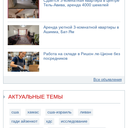
Сдается 3-комнатная квартира в центре
Тель-Авива, аренда 4000 шекелей
Аренда уютной 3-комнатной квартиры в
Ашикма, Бат-Ям
Работа на складе в Ришон ле-Ционе без
посредников
Все объявления
АКТУАЛЬНЫЕ ТЕМЫ
сша
хамас
сша-израиль
ливан
гади айзенкот
хдс
исследование