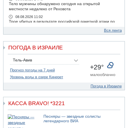
Тело мужчины обнаружено сегодня на открытой
местности недалеко от Реховота
08.08.2026 11:02
Трое убитых в результате российской ракетной атаки по
Киеву
Вся лента
07.08.2026 20:43
Поножовщина в Тайбе: 3 мужчин серьезно ранены
ПОГОДА В ИЗРАИЛЕ
07.08.2026 20:41
Ynet: "Хизбалла" запустила БПЛА со взрывчаткой по
силам ЦАХАЛ
Тель-Авив
07.08.2026 19:16
+29°
ДТП в Ашдоде: тяжело ранены двое маленьких детей
Прогноз погоды на 7 дней
малооблачно
Уровень воды в озере Кинерет
07.08.2026 19:14
Скончался водитель, врезавшийся в стену в
Погода в Израиле
Иерусалиме
07.08.2026 17:57
Подозреваемый в домогательствах в хостеле - Гильбоа
КАССА BRAVO! *3221
Дахан
07.08.2026 17:55
Песняры — звездные солисты
Обнародовано имя полицейского, подозреваемого в
легендарного ВИА
коррупционных отношениях с Йоавом Элиаси