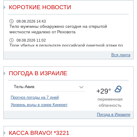
КОРОТКИЕ НОВОСТИ
08.08.2026 14:43
Тело мужчины обнаружено сегодня на открытой
местности недалеко от Реховота
08.08.2026 11:02
Трое убитых в результате российской ракетной атаки по
Киеву
Вся лента
07.08.2026 20:43
Поножовщина в Тайбе: 3 мужчин серьезно ранены
ПОГОДА В ИЗРАИЛЕ
07.08.2026 20:41
Ynet: "Хизбалла" запустила БПЛА со взрывчаткой по
силам ЦАХАЛ
Тель-Авив
+29°
07.08.2026 19:16
ДТП в Ашдоде: тяжело ранены двое маленьких детей
Прогноз погоды на 7 дней
переменная
Уровень воды в озере Кинерет
облачность
07.08.2026 19:14
Скончался водитель, врезавшийся в стену в
Погода в Израиле
Иерусалиме
07.08.2026 17:57
Подозреваемый в домогательствах в хостеле - Гильбоа
КАССА BRAVO! *3221
Дахан