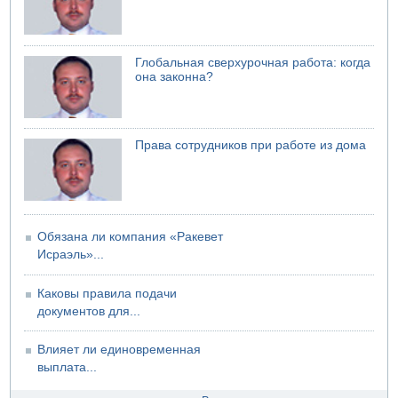
07.08.2026 08:29
Стрельба в школе Таиланда
07.08.2026 06:47
Глобальная сверхурочная работа: когда
Недалеко от Бейт-Шемеша погиб велосипедист
она законна?
07.08.2026 06:24
Саудовская Аравия сообщает о нападении хуситов
Права сотрудников при работе из дома
Обязана ли компания «Ракевет
Исраэль»...
Каковы правила подачи
документов для...
Влияет ли единовременная
выплата...