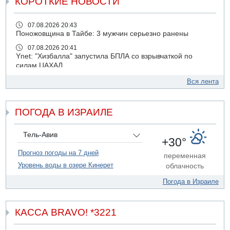
КОРОТКИЕ НОВОСТИ
07.08.2026 20:43
Поножовщина в Тайбе: 3 мужчин серьезно ранены
07.08.2026 20:41
Ynet: "Хизбалла" запустила БПЛА со взрывчаткой по
силам ЦАХАЛ
07.08.2026 19:16
Вся лента
ДТП в Ашдоде: тяжело ранены двое маленьких детей
07.08.2026 19:14
ПОГОДА В ИЗРАИЛЕ
Скончался водитель, врезавшийся в стену в
Иерусалиме
07.08.2026 17:57
Тель-Авив
+30°
Подозреваемый в домогательствах в хостеле - Гильбоа
Дахан
Прогноз погоды на 7 дней
переменная
Уровень воды в озере Кинерет
облачность
07.08.2026 17:55
Обнародовано имя полицейского, подозреваемого в
Погода в Израиле
коррупционных отношениях с Йоавом Элиаси
07.08.2026 17:51
БАГАЦ отказался заморозить лишение налоговых льгот
КАССА BRAVO! *3221
для уклонистов-харедим
07.08.2026 17:48