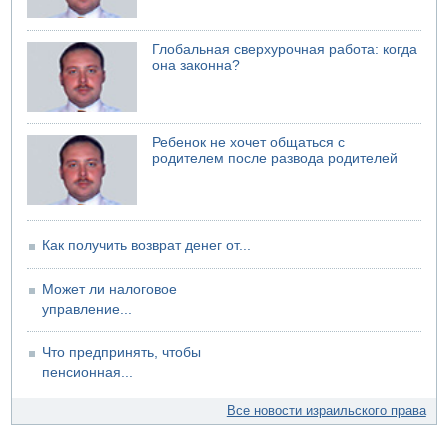
06.08.2026 13:43
И еще иранские агенты
06.08.2026 13:13
Глобальная сверхурочная работа: когда
Арестованы двое подозреваемых в стрельбе по
она законна?
электрической компании
06.08.2026 13:07
Возле Кирьят-Арбы пожар на местности
Ребенок не хочет общаться с
06.08.2026 12:06
родителем после развода родителей
США не будут давить на Израиль в вопросе Ливана
06.08.2026 11:41
Трое подростков ограбили сексшоп в Холоне
Как получить возврат денег от...
Может ли налоговое
управление...
Что предпринять, чтобы
пенсионная...
Все новости израильского права