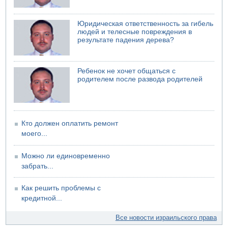
Взрыв в Северном Тель-Авиве
06.08.2026 08:11
Украинская атака на российский НПЗ
Юридическая ответственность за гибель
людей и телесные повреждения в
05.08.2026 18:30
результате падения дерева?
Израиль провел испытания системы противоракетной
обороны "Хец"
05.08.2026 18:28
Ребенок не хочет общаться с
МАДА призывает израильтян срочно сдавать кровь
родителем после развода родителей
Кто должен оплатить ремонт
моего...
Можно ли единовременно
забрать...
Как решить проблемы с
кредитной...
Все новости израильского права