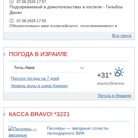
07.08.2026 17:57
Подозреваемый в домогательствах в хостеле - Гильбоа
Дахан
07.08.2026 17:55
Обнародовано имя полицейского, подозреваемого в
коррупционных отношениях с Йоавом Элиаси
Вся лента
07.08.2026 17:51
БАГАЦ отказался заморозить лишение налоговых льгот
для уклонистов-харедим
ПОГОДА В ИЗРАИЛЕ
07.08.2026 17:48
В Иерусалиме водитель врезался в забор и серьезно
Тель-Авив
пострадал
+31°
Прогноз погоды на 7 дней
07.08.2026 13:47
малооблачно
Ливанская армия сообщила о ранении солдата
Уровень воды в озере Кинерет
07.08.2026 13:39
Погода в Израиле
Моджтаба Хаменеи в плохом состоянии
07.08.2026 11:55
Министр обороны ушел с заседания кабинета на
КАССА BRAVO! *3221
свадьбу
07.08.2026 11:05
Песняры — звездные солисты
Саудовская Аравия опасается нападения хуситов и
легендарного ВИА
иракских ополченцев