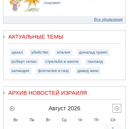
соцпакет
Все объявления
АКТУАЛЬНЫЕ ТЕМЫ
цахал
убийство
италия
дональд трамп
роберт гилан
стрельба в школе
таиланд
каландия
флотилия в газу
давид зини
АРХИВ НОВОСТЕЙ ИЗРАИЛЯ
Август 2026
Вс
Пн
Вт
Ср
Чт
Пт
Сб
1