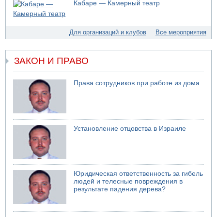
Кабаре — Камерный театр
Моджтаба Хаменеи в плохом состоянии
07.08.2026 11:55
Министр обороны ушел с заседания кабинета на
Для организаций и клубов
Все мероприятия
свадьбу
07.08.2026 11:05
Саудовская Аравия опасается нападения хуситов и
ЗАКОН И ПРАВО
иракских ополченцев
07.08.2026 08:29
Права сотрудников при работе из дома
В Бат-Яме утонул мужчина
07.08.2026 08:29
Стрельба в школе Таиланда
07.08.2026 06:47
Установление отцовства в Израиле
Недалеко от Бейт-Шемеша погиб велосипедист
07.08.2026 06:24
Саудовская Аравия сообщает о нападении хуситов
Юридическая ответственность за гибель
людей и телесные повреждения в
результате падения дерева?