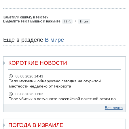
Заметили ошибку в тексте?
Выделите текст мышью и нажмите
+
Ctrl
Enter
Еще в разделе
В мире
КОРОТКИЕ НОВОСТИ
08.08.2026 14:43
Тело мужчины обнаружено сегодня на открытой
местности недалеко от Реховота
08.08.2026 11:02
Трое убитых в результате российской ракетной атаки по
Киеву
Вся лента
07.08.2026 20:43
Поножовщина в Тайбе: 3 мужчин серьезно ранены
ПОГОДА В ИЗРАИЛЕ
07.08.2026 20:41