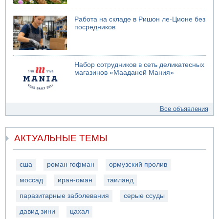
Работа на складе в Ришон ле-Ционе без
посредников
Набор сотрудников в сеть деликатесных
магазинов «Мааданей Мания»
Все объявления
АКТУАЛЬНЫЕ ТЕМЫ
сша
роман гофман
ормузский пролив
моссад
иран-оман
таиланд
паразитарные заболевания
серые ссуды
давид зини
цахал