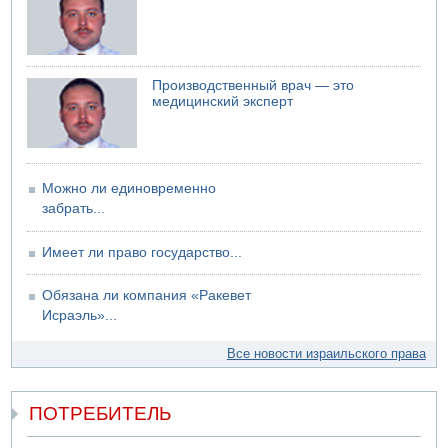
Арестованы двое подозреваемых в стрельбе по
электрической компании
06.08.2026 13:07
Возле Кирьят-Арбы пожар на местности
Производственный врач — это
06.08.2026 12:06
медицинский эксперт
США не будут давить на Израиль в вопросе Ливана
06.08.2026 11:41
Трое подростков ограбили сексшоп в Холоне
Можно ли единовременно
забрать...
Имеет ли право государство...
Обязана ли компания «Ракевет
Исраэль»...
Все новости израильского права
ПОТРЕБИТЕЛЬ