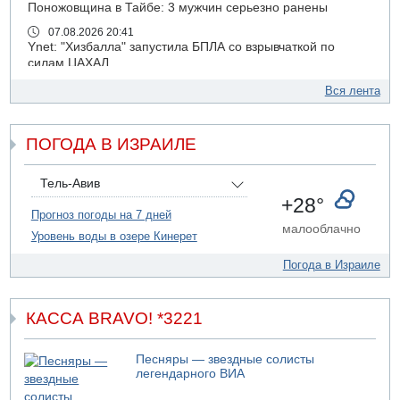
Поножовщина в Тайбе: 3 мужчин серьезно ранены
07.08.2026 20:41
Ynet: "Хизбалла" запустила БПЛА со взрывчаткой по
силам ЦАХАЛ
07.08.2026 19:16
Вся лента
ДТП в Ашдоде: тяжело ранены двое маленьких детей
07.08.2026 19:14
ПОГОДА В ИЗРАИЛЕ
Скончался водитель, врезавшийся в стену в
Иерусалиме
07.08.2026 17:57
Тель-Авив
Подозреваемый в домогательствах в хостеле - Гильбоа
+28°
Дахан
Прогноз погоды на 7 дней
малооблачно
Уровень воды в озере Кинерет
07.08.2026 17:55
Обнародовано имя полицейского, подозреваемого в
Погода в Израиле
коррупционных отношениях с Йоавом Элиаси
07.08.2026 17:51
БАГАЦ отказался заморозить лишение налоговых льгот
КАССА BRAVO! *3221
для уклонистов-харедим
07.08.2026 17:48
Песняры — звездные солисты
В Иерусалиме водитель врезался в забор и серьезно
легендарного ВИА
пострадал