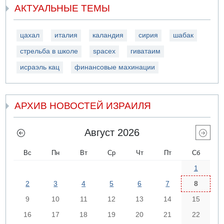
АКТУАЛЬНЫЕ ТЕМЫ
цахал
италия
каландия
сирия
шабак
стрельба в школе
spacex
гиватаим
исраэль кац
финансовые махинации
АРХИВ НОВОСТЕЙ ИЗРАИЛЯ
Август 2026
Вс
Пн
Вт
Ср
Чт
Пт
Сб
1
2
3
4
5
6
7
8
9
10
11
12
13
14
15
16
17
18
19
20
21
22