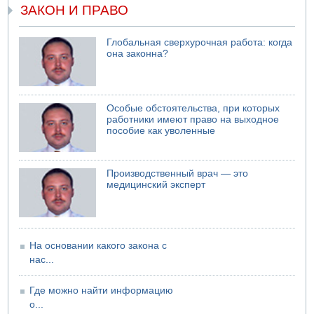
Саудовская Аравия опасается нападения хуситов и
ЗАКОН И ПРАВО
иракских ополченцев
07.08.2026 08:29
Глобальная сверхурочная работа: когда
В Бат-Яме утонул мужчина
она законна?
07.08.2026 08:29
Стрельба в школе Таиланда
07.08.2026 06:47
Особые обстоятельства, при которых
Недалеко от Бейт-Шемеша погиб велосипедист
работники имеют право на выходное
пособие как уволенные
07.08.2026 06:24
Саудовская Аравия сообщает о нападении хуситов
Производственный врач — это
медицинский эксперт
На основании какого закона с
нас...
Где можно найти информацию
о...