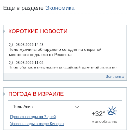
Еще в разделе
Экономика
КОРОТКИЕ НОВОСТИ
08.08.2026 14:43
Тело мужчины обнаружено сегодня на открытой
местности недалеко от Реховота
08.08.2026 11:02
Трое убитых в результате российской ракетной атаки по
Киеву
Вся лента
07.08.2026 20:43
Поножовщина в Тайбе: 3 мужчин серьезно ранены
ПОГОДА В ИЗРАИЛЕ
07.08.2026 20:41
Ynet: "Хизбалла" запустила БПЛА со взрывчаткой по
силам ЦАХАЛ
Тель-Авив
07.08.2026 19:16
+32°
ДТП в Ашдоде: тяжело ранены двое маленьких детей
Прогноз погоды на 7 дней
малооблачно
Уровень воды в озере Кинерет
07.08.2026 19:14
Скончался водитель, врезавшийся в стену в