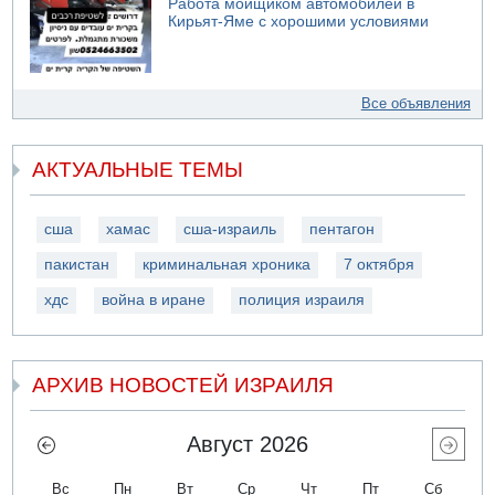
Работа мойщиком автомобилей в
Кирьят-Яме с хорошими условиями
Все объявления
АКТУАЛЬНЫЕ ТЕМЫ
сша
хамас
сша-израиль
пентагон
пакистан
криминальная хроника
7 октября
хдс
война в иране
полиция израиля
АРХИВ НОВОСТЕЙ ИЗРАИЛЯ
Август 2026
Вс
Пн
Вт
Ср
Чт
Пт
Сб