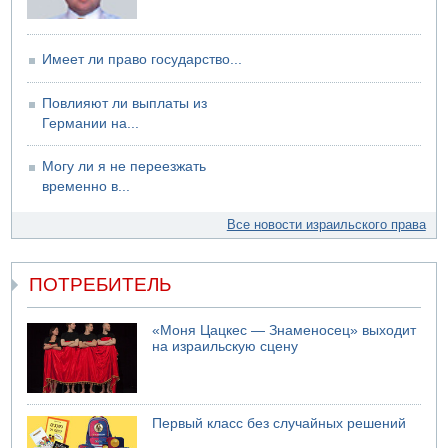
Обнародовано имя полицейского, подозреваемого в
коррупционных отношениях с Йоавом Элиаси
07.08.2026 17:51
Имеет ли право государство...
БАГАЦ отказался заморозить лишение налоговых льгот
для уклонистов-харедим
Повлияют ли выплаты из
07.08.2026 17:48
Германии на...
В Иерусалиме водитель врезался в забор и серьезно
пострадал
Могу ли я не переезжать
временно в...
Все новости израильского права
ПОТРЕБИТЕЛЬ
«Моня Цацкес — Знаменосец» выходит
на израильскую сцену
Первый класс без случайных решений