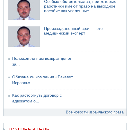
06.08.2026 13:13
Особые обстоятельства, при которых
Арестованы двое подозреваемых в стрельбе по
работники имеют право на выходное
электрической компании
пособие как уволенные
06.08.2026 13:07
Возле Кирьят-Арбы пожар на местности
Производственный врач — это
06.08.2026 12:06
медицинский эксперт
США не будут давить на Израиль в вопросе Ливана
06.08.2026 11:41
Трое подростков ограбили сексшоп в Холоне
Положен ли нам возврат денег
за...
Обязана ли компания «Ракевет
Исраэль»...
Как расторгнуть договор с
адвокатом о...
Все новости израильского права
ПОТРЕБИТЕЛЬ