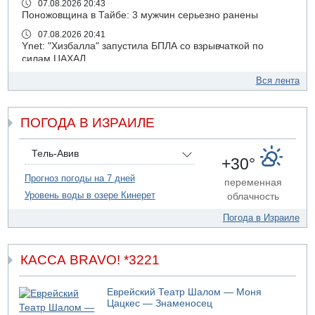
07.08.2026 20:43
Поножовщина в Тайбе: 3 мужчин серьезно ранены
07.08.2026 20:41
Ynet: "Хизбалла" запустила БПЛА со взрывчаткой по
силам ЦАХАЛ
07.08.2026 19:16
Вся лента
ДТП в Ашдоде: тяжело ранены двое маленьких детей
07.08.2026 19:14
ПОГОДА В ИЗРАИЛЕ
Скончался водитель, врезавшийся в стену в
Иерусалиме
07.08.2026 17:57
Тель-Авив
+30°
Подозреваемый в домогательствах в хостеле - Гильбоа
Дахан
Прогноз погоды на 7 дней
переменная
Уровень воды в озере Кинерет
облачность
07.08.2026 17:55
Обнародовано имя полицейского, подозреваемого в
Погода в Израиле
коррупционных отношениях с Йоавом Элиаси
07.08.2026 17:51
БАГАЦ отказался заморозить лишение налоговых льгот
КАССА BRAVO! *3221
для уклонистов-харедим
07.08.2026 17:48
Еврейский Театр Шалом — Моня
В Иерусалиме водитель врезался в забор и серьезно
Цацкес — Знаменосец
пострадал