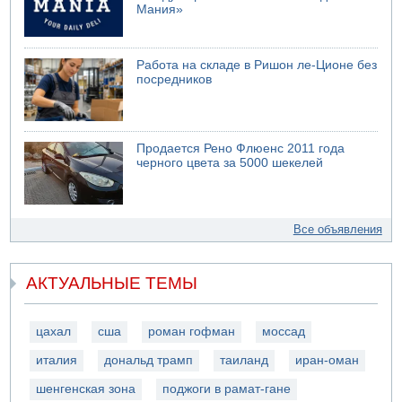
Мания»
Работа на складе в Ришон ле-Ционе без
посредников
Продается Рено Флюенс 2011 года
черного цвета за 5000 шекелей
Все объявления
АКТУАЛЬНЫЕ ТЕМЫ
цахал
сша
роман гофман
моссад
италия
дональд трамп
таиланд
иран-оман
шенгенская зона
поджоги в рамат-гане