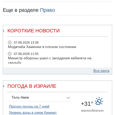
Еще в разделе
Право
КОРОТКИЕ НОВОСТИ
07.08.2026 13:39
Моджтаба Хаменеи в плохом состоянии
07.08.2026 11:55
Министр обороны ушел с заседания кабинета на
свадьбу
07.08.2026 11:05
Вся лента
Саудовская Аравия опасается нападения хуситов и
иракских ополченцев
ПОГОДА В ИЗРАИЛЕ
07.08.2026 08:29
В Бат-Яме утонул мужчина
07.08.2026 08:29
Тель-Авив
Стрельба в школе Таиланда
+31°
Прогноз погоды на 7 дней
07.08.2026 06:47
малооблачно
Уровень воды в озере Кинерет
Недалеко от Бейт-Шемеша погиб велосипедист