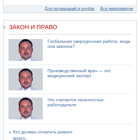
05.08.2026 18:28
МАДА призывает израильтян срочно сдавать кровь
Для организаций и клубов
Все мероприятия
05.08.2026 17:00
Бывший посол Израиля в ООН Гилад Эрдан объявит в
четверг о создании новой политической партии
ЗАКОН И ПРАВО
05.08.2026 13:49
На севере Израиля на берег выбросило тело
Глобальная сверхурочная работа: когда
она законна?
05.08.2026 13:32
В России горят новые склады
Производственный врач — это
медицинский эксперт
Что считается халатностью
работодателя
Кто должен оплатить ремонт
моего...