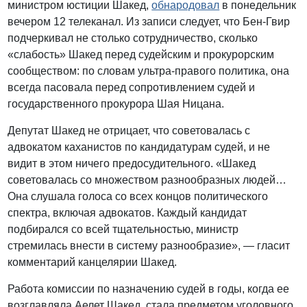
министром юстиции Шакед,
обнародовал
в понедельник
вечером 12 телеканал. Из записи следует, что Бен-Гвир
подчеркивал не столько сотрудничество, сколько
«слабость» Шакед перед судейским и прокурорским
сообществом: по словам ультра-правого политика, она
всегда пасовала перед сопротивлением судей и
государственного прокурора Шая Ницана.
Депутат Шакед не отрицает, что советовалась с
адвокатом каханистов по кандидатурам судей, и не
видит в этом ничего предосудительного. «Шакед
советовалась со множеством разнообразных людей…
Она слушала голоса со всех концов политического
спектра, включая адвокатов. Каждый кандидат
подбирался со всей тщательностью, министр
стремилась внести в систему разнообразие», — гласит
комментарий канцелярии Шакед.
Работа комиссии по назначению судей в годы, когда ее
возглавляла Аелет Шакед, стала предметом уголовного